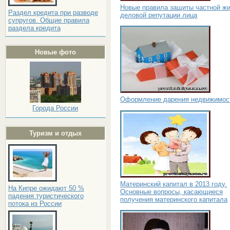
Новые правила защиты частной жи
Раздел кредита при разводе
деловой репутации лица
супругов. Общие правила
раздела кредита
Новые фото
Оформление дарения недвижимос
Города России
Туризм и отдых
Материнский капитал в 2013 году.
На Кипре ожидают 50 %
Основные вопросы, касающиеся
падения туристического
получения материнского капитала
потока из России