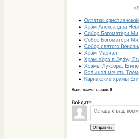
« 
Остатки христианской
Храм Александра Невс
Собор Богоматери Ми
Собор Богоматери Ми
Собор святого Венсан
Храм Мариал
Храм Хора в Эдфу, Ег
Храмы Луксора, Египе
Большая мечеть Тлем
Карнакские храмы Еги
Всего комментариев
:
0
Войдите:
Отправить