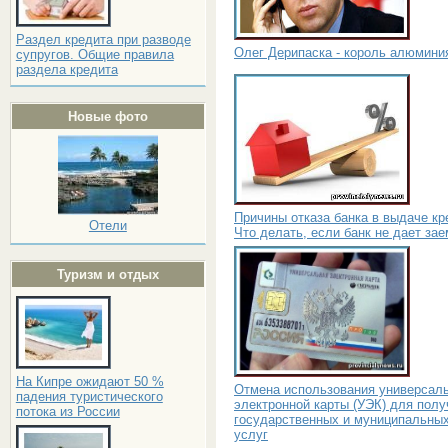
Раздел кредита при разводе
Олег Дерипаска - король алюмини
супругов. Общие правила
раздела кредита
Новые фото
Причины отказа банка в выдаче кр
Отели
Что делать, если банк не дает за
Туризм и отдых
На Кипре ожидают 50 %
Отмена использования универсал
падения туристического
электронной карты (УЭК) для полу
потока из России
государственных и муниципальны
услуг