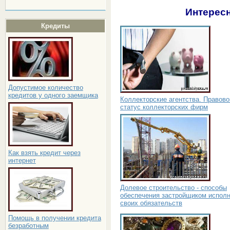
Интересн
Кредиты
Допустимое количество
кредитов у одного заемщика
Коллекторские агентства. Правово
статус коллекторских фирм
Как взять кредит через
интернет
Долевое строительство - способы
обеспечения застройщиком испол
своих обязательств
Помощь в получении кредита
безработным