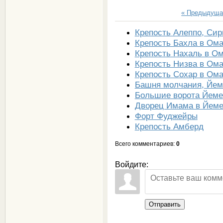
« Предыдуща
Крепость Алеппо, Сир
Крепость Бахла в Ом
Крепость Нахаль в О
Крепость Низва в Ом
Крепость Сохар в Ом
Башня молчания, Йем
Большие ворота Йеме
Дворец Имама в Йем
Форт Фуджейры
Крепость Амберд
Всего комментариев
:
0
Войдите:
Отправить