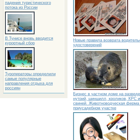
падения туристического
потока из России
В Тунисе вновь вводится
Новые правила возврата водитель
курортный сбор
удостоверений
Туроператоры определили
самые популярные
направления отдыха для
россиян
Бизнес в частном доме на развед
нутрий, шиншилл, кроликов, КРС и
свиней. Животноводческая ферма
приусадебном участке