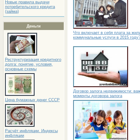
Новые правила выдачи
потребительского кредита
(займа)
Деньги
Что включает в себя плата за жил
коммунальные услуги в 2015 году
Реструктуризация кредитного
долга: понятие, условия,
основные схемы
Договор залога недвижимости: ва
моменты договора залога
Цена бумажных денег СССР
Расчёт инфляции. Индексы
инфляции