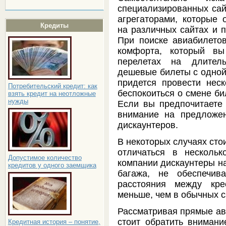
специализированных сай
агрегаторами, которые 
Кредиты
на различных сайтах и 
При поиске авиабилето
комфорта, который вы
перелетах на длител
дешевые билеты с одной 
придется провести нес
Потребительский кредит: как
беспокоиться о смене би
взять кредит на неотложные
нужды
Если вы предпочитаете 
внимание на предложен
дискаунтеров.
В некоторых случаях сто
отличаться в нескольк
Допустимое количество
компании дискаунтеры н
кредитов у одного заемщика
багажа, не обеспечив
расстояния между кре
меньше, чем в обычных с
Рассматривая прямые ав
стоит обратить вниман
Кредитная история – понятие,