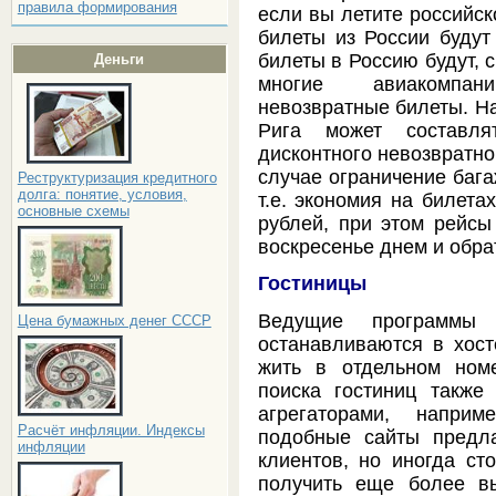
правила формирования
если вы летите российс
билеты из России будут
билеты в Россию будут, с
Деньги
многие авиакомпан
невозвратные билеты. На
Рига может составля
дисконтного невозвратног
случае ограничение бага
Реструктуризация кредитного
долга: понятие, условия,
т.е. экономия на билета
основные схемы
рублей, при этом рейсы
воскресенье днем и обра
Гостиницы
Ведущие программы
Цена бумажных денег СССР
останавливаются в хост
жить в отдельном ном
поиска гостиниц также
агрегаторами, наприм
Расчёт инфляции. Индексы
подобные сайты предл
инфляции
клиентов, но иногда сто
получить еще более в