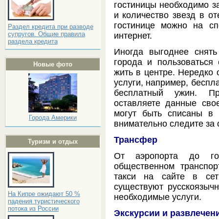
гостиницы необходимо за
и количество звезд в от
гостинице можно на сп
Раздел кредита при разводе
супругов. Общие правила
интернет.
раздела кредита
Иногда выгоднее снять
города и пользоваться
Новые фото
жить в центре. Нередко
услуги, например, беспл
бесплатный ужин. П
оставляете данные свое
могут быть списаны в
Города Америки
внимательно следите за 
Трансфер
Туризм и отдых
От аэропорта до го
общественном транспор
такси на сайте в сет
существуют русскоязычн
На Кипре ожидают 50 %
необходимые услуги.
падения туристического
потока из России
Экскурсии и развлечен