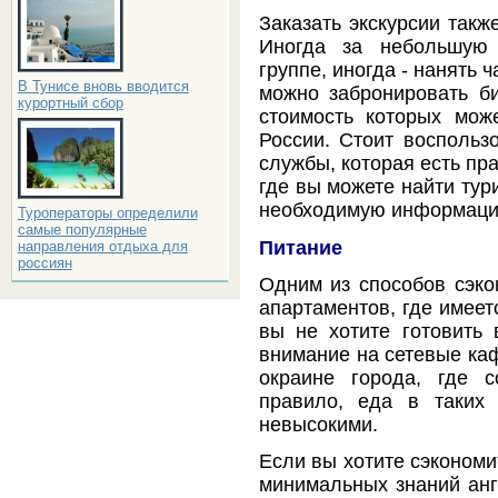
Заказать экскурсии такж
Иногда за небольшую 
группе, иногда - нанять ч
В Тунисе вновь вводится
можно забронировать б
курортный сбор
стоимость которых мож
России. Стоит воспольз
службы, которая есть пр
где вы можете найти тур
необходимую информацию
Туроператоры определили
самые популярные
Питание
направления отдыха для
россиян
Одним из способов сэко
апартаментов, где имеет
вы не хотите готовить 
внимание на сетевые ка
окраине города, где 
правило, еда в таких
невысокими.
Если вы хотите сэкономи
минимальных знаний англ