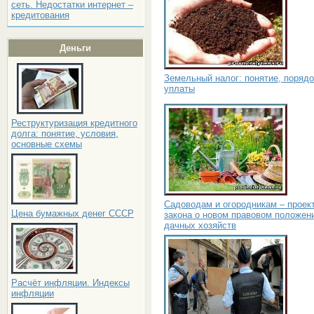
сеть. Недостатки интернет –
кредитования
Деньги
Земельный налог: понятие, порядо
уплаты
Реструктуризация кредитного
долга: понятие, условия,
основные схемы
Садоводам и огородникам – проек
Цена бумажных денег СССР
закона о новом правовом положен
дачных хозяйств
Расчёт инфляции. Индексы
инфляции