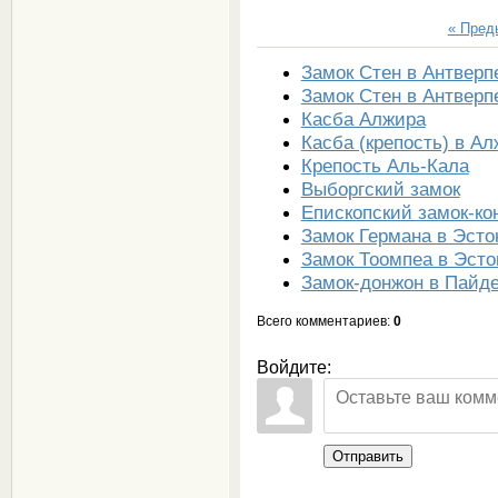
« Пре
Замок Стен в Антверп
Замок Стен в Антверп
Касба Алжира
Касба (крепость) в А
Крепость Аль-Кала
Выборгский замок
Епископский замок-ко
Замок Германа в Эсто
Замок Тоомпеа в Эст
Замок-донжон в Пайд
Всего комментариев
:
0
Войдите:
Отправить