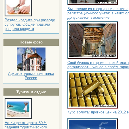
Выселение из квартиры и снятие с
регистрационного учёта: в каких с
допускается выселение
Раздел кредита при разводе
супругов. Общие правила
раздела кредита
Новые фото
Свой бизнес в гараже - какой можн
организовать бизнес в своём гара
Архитектурные памятники
России
Туризм и отдых
Курс золота: прогноз цен на 2012 
На Кипре ожидают 50 %
падения туристического