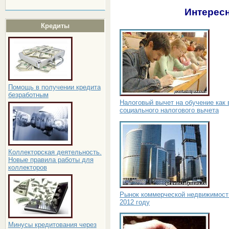
Интересн
Кредиты
Помощь в получении кредита
безработным
Налоговый вычет на обучение как 
социального налогового вычета
Коллекторская деятельность.
Новые правила работы для
коллекторов
Рынок коммерческой недвижимост
2012 году
Минусы кредитования через