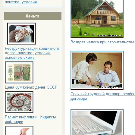
понятие, условия
Деньги
Возврат налога при строительстве
Реструктуризация кредитного
долга: понятие, условия,
основные схемы
Цена бумажных денег СССР
Срочный трудовой договор: особе
договора
Расчёт инфляции. Индексы
инфляции