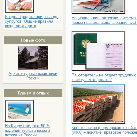
Раздел кредита при разводе
Национальная платежная система
супругов. Общие правила
новые правила использования ЭС
раздела кредита
Новые фото
Архитектурные памятники
Работодатель не отдает трудовую
России
книжку – что делать?
Туризм и отдых
На Кипре ожидают 50 %
Крестьянское фермерское хозяйст
падения туристического
(КФХ) – понятие, правовое положе
потока из России