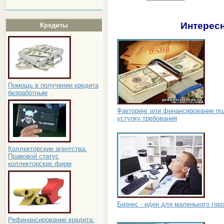
Интересн
Кредиты
Помощь в получении кредита
безработным
Факторинг или финансирование по
уступку требования
Коллекторские агентства.
Правовой статус
коллекторских фирм
Бизнес - идеи для маленького гор
Рефинансирование кредита: