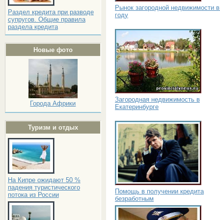
Рынок загородной недвижимости в
Раздел кредита при разводе
году
супругов. Общие правила
раздела кредита
Новые фото
Загородная недвижимость в
Города Африки
Екатеринбурге
Туризм и отдых
На Кипре ожидают 50 %
падения туристического
Помощь в получении кредита
потока из России
безработным