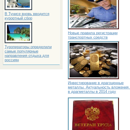
В Тунисе вновь вводится
курортный сбор
Новые правила регистрации
транспортных средств
Туроператоры определили
самые популярные
направления отдыха для
россиян
Инвестирование в драгоценные
металлы. Актуальность вложения 
в драгметаллы в 2014 году