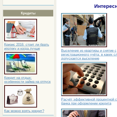
Интересн
Кредиты
Кризис 2016: стоит ли брать
ипотеку и когда лучше
Выселение из квартиры и снятие с
регистрационного учёта: в каких с
допускается выселение
Кредит на отдых:
особенности займа на отпуск
Расчёт эффективной процентной с
банка при оформлении кредита
Как можно взять кредит?