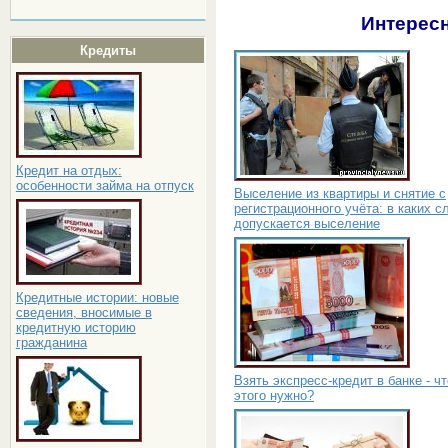
Интересн
Кредиты
Кредит на отдых:
особенности займа на отпуск
Выселение из квартиры и снятие с
регистрационного учёта: в каких с
допускается выселение
Кредитные истории: новые
сведения, вносимые в
кредитную историю
гражданина
Взять экспресс-кредит в банке - ч
этого нужно?