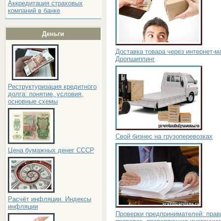
Аккредитация страховых
компаний в банке
Деньги
Доставка товара через интернет-м
Дропшиппинг
Реструктуризация кредитного
долга: понятие, условия,
основные схемы
Свой бизнес на грузоперевозках
Цена бумажных денег СССР
Расчёт инфляции. Индексы
инфляции
Проверки предпринимателей: прав