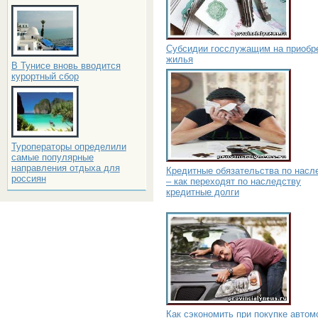
Субсидии госслужащим на приобр
жилья
В Тунисе вновь вводится
курортный сбор
Туроператоры определили
самые популярные
направления отдыха для
Кредитные обязательства по насл
россиян
– как переходят по наследству
кредитные долги
Как сэкономить при покупке автом