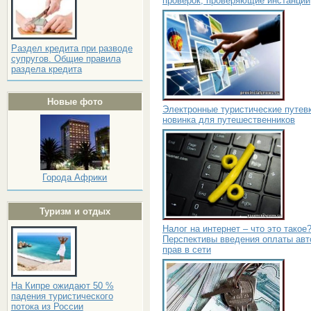
проверок, проверяющие инстанции
Раздел кредита при разводе
супругов. Общие правила
раздела кредита
Новые фото
Электронные туристические путевк
новинка для путешественников
Города Африки
Туризм и отдых
Налог на интернет – что это такое
Перспективы введения оплаты авт
прав в сети
На Кипре ожидают 50 %
падения туристического
потока из России