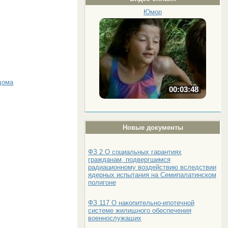
Юмор
дома
00:03:48
Новые документы
ФЗ 2 О социальных гарантиях
гражданам, подвергшимся
радиационному воздействию вследствии
ядерных испытания на Семипалатинском
полигоне
ФЗ 117 О накопительно-ипотечной
системе жилищного обеспечения
военнослужащих