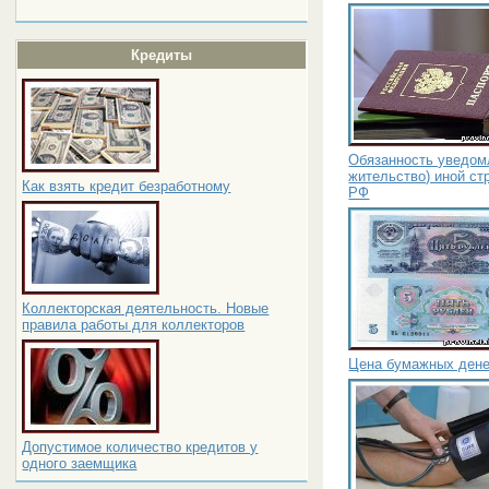
Кредиты
Обязанность уведомл
жительство) иной ст
Как взять кредит безработному
РФ
Коллекторская деятельность. Новые
правила работы для коллекторов
Цена бумажных ден
Допустимое количество кредитов у
одного заемщика