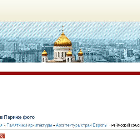
 в Париже фото
ея
Памятники архитектуры
Архитектура стран Европы
»
»
» Реймсский собо