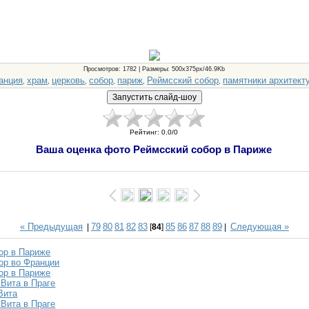
Просмотров
: 1782 |
Размеры
: 500x375px/46.9Kb
анция
храм
церковь
собор
париж
Реймсский собор
памятники архитект
,
,
,
,
,
,
Рейтинг
:
0.0
/
0
Ваша оценка фото Реймсский собор в Париже
« Предыдущая
79
80
81
82
83
85
86
87
88
89
Следующая »
|
[
84
]
|
ор в Париже
ор во Франции
ор в Париже
 Вита в Праге
Вита
 Вита в Праге