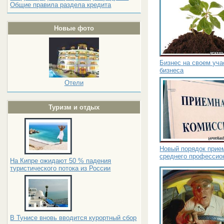
Общие правила раздела кредита
Новые фото
Бизнес на своем уча
бизнеса
Отели
Туризм и отдых
Новый порядок прие
среднего профессио
На Кипре ожидают 50 % падения
туристического потока из России
В Тунисе вновь вводится курортный сбор