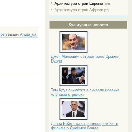
Архитектура стран Европы
[208]
Архитектура стран Африки
[62]
Культурные новости
уры
Anuta_ua
|
Добавил
:
Джон Малкович сыграет роль Эркюля
Пуаро
Том Круз снимется в сиквеле боевика
«Лучший стрелок»
Дэнни Бойл станет режиссером 25-го
фильма о Джеймсе Бонде