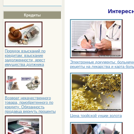
Интересн
Кредиты
Порядок взысканий по
кредитам: взыскание
задолженности, арест
Электронные документы: больнич
имущества должника
рецепты на лекарства и карта бол
Возврат некачественного
товара, приобретенного по
кредиту. Обязанность
продавца вернуть проценты
Цена тройской унции золота