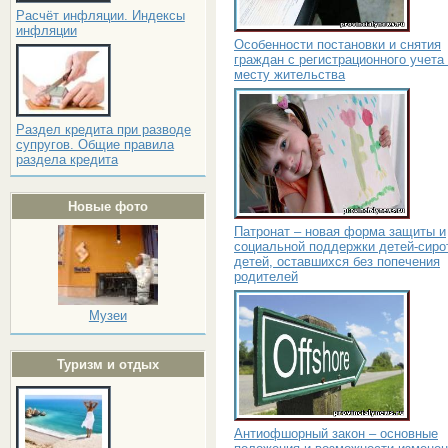
Расчёт инфляции. Индексы
инфляции
Особенности постановки и снятия
граждан с регистрационного учета
месту жительства
Раздел кредита при разводе
супругов. Общие правила
раздела кредита
Новые фото
Патронат – новая форма защиты и
социальной поддержки детей-сиро
детей, оставшихся без попечения
родителей
Музеи
Туризм и отдых
Антиофшорный закон – основные