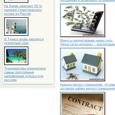
положения и возможности измене
На Кипре ожидают 50 %
падения туристического
потока из России
В Тунисе вновь вводится
Минусы кредитования через сеть.
курортный сбор
Недостатки интернет – кредитован
Туроператоры определили
самые популярные
направления отдыха для
россиян
Аренда жилого помещения. Услов
договора найма жилого помещени