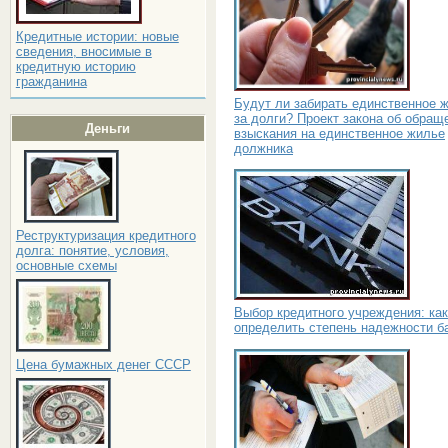
Кредитные истории: новые
сведения, вносимые в
кредитную историю
гражданина
Будут ли забирать единственное 
за долги? Проект закона об обращ
Деньги
взыскания на единственное жилье
должника
Реструктуризация кредитного
долга: понятие, условия,
основные схемы
Выбор кредитного учреждения: как
определить степень надежности б
Цена бумажных денег СССР