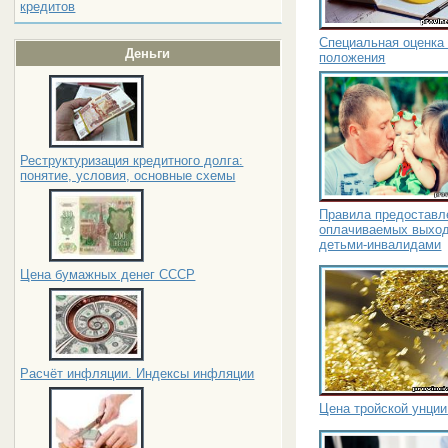
кредитов
Специальная оценка 
Деньги
положения
Реструктуризация кредитного долга:
понятие, условия, основные схемы
Правила предоставл
оплачиваемых выход
детьми-инвалидами
Цена бумажных денег СССР
Расчёт инфляции. Индексы инфляции
Цена тройской унции