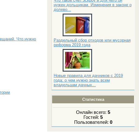
Что такое счет эскроу и для чего он
нужен дольщикам. Изменения в законе о
долево...
ещаний. Что нужно
Раздельный сбор отходов или мусорная
реформа 2019 года
Новые правила для дачников с 2019
года: о чем нужно знать всем
владельцам дачных...
тории
Статистика
Онлайн всего:
5
Гостей:
5
Пользователей:
0