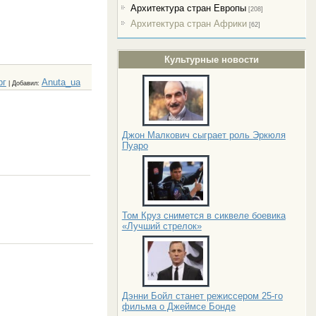
Архитектура стран Европы
[208]
Архитектура стран Африки
[62]
Культурные новости
рг
Anuta_ua
|
Добавил
:
Джон Малкович сыграет роль Эркюля
Пуаро
Том Круз снимется в сиквеле боевика
«Лучший стрелок»
Дэнни Бойл станет режиссером 25-го
фильма о Джеймсе Бонде