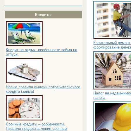
Кредиты
Капитальный ремонт
формирование денеж
Кредит на отдых: особенности займа на
отпуск
Новые правила выдачи потребительского
кредита (займа)
Налог на недвижимос
налога
Срочные кредиты – особенности.
Правила предоставления срочных