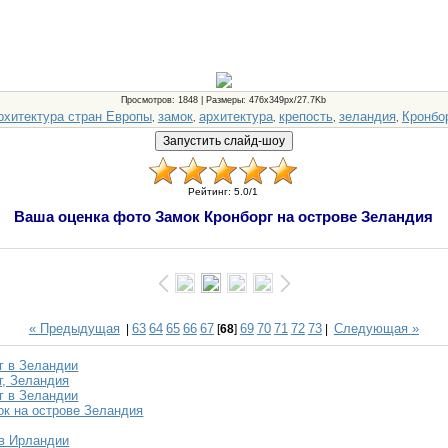
Просмотров
: 1848 |
Размеры
: 476x349px/27.7Kb
рхитектура стран Европы
замок
архитектура
крепость
зеландия
Кронбо
,
,
,
,
,
Рейтинг
:
5.0
/
1
Ваша оценка фото Замок Кронборг на острове Зеландия
« Предыдущая
63
64
65
66
67
69
70
71
72
73
Следующая »
|
[
68
]
|
г в Зеландии
г, Зеландия
г в Зеландии
ок на острове Зеландия
в Ирландии