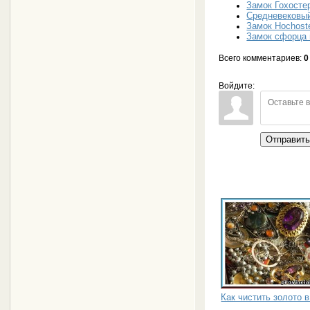
Замок Гохосте
Средневековый
Замок Hochoste
Замок сфорца 
Всего комментариев
:
0
Войдите:
Отправит
Как чистить золото 