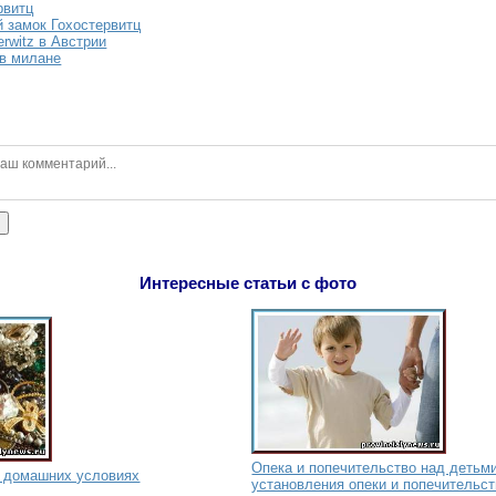
рвитц
 замок Гохостервитц
rwitz в Австрии
в милане
ь
Интересные статьи с фото
Опека и попечительство над детьм
в домашних условиях
установления опеки и попечительс