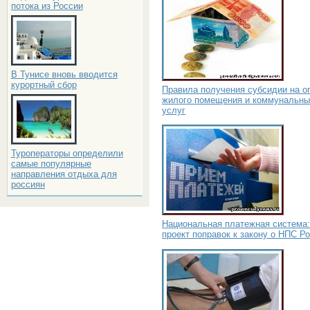
потока из России
В Тунисе вновь вводится
курортный сбор
Правила получения субсидии на о
жилого помещения и коммунальны
услуг
Туроператоры определили
самые популярные
направления отдыха для
россиян
Национальная платежная система:
проект поправок к закону о НПС Р