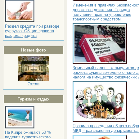
Изменения в правилах безопаснос
дорожного движения. Порядок
получения прав на управление
транспортным средством
Раздел кредита при разводе
супругов. Общие правила
раздела кредита
Новые фото
Земельный налог – калькулятор д
расчета суммы земельного налога
налога на имущество физических 
Отели
Туризм и отдых
Правила проведения общего собр
МКД – разъяснения департамента
На Кипре ожидают 50 %
падения туристического