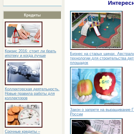
Интересн
Кредиты
Кризис 2016: стоит ли брать
Бизнес на старых шинах. Австрал
ипотеку и когда лучше
технологии для строительства дет
площадок
Коллекторская деятельность.
Новые правила работы для
коллекторов
Закон о запрете на выращивание 
России
Срочные кредиты –