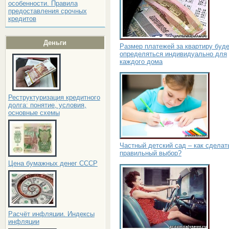
особенности. Правила
предоставления срочных
кредитов
Деньги
Размер платежей за квартиру буд
определяться индивидуально для
каждого дома
Реструктуризация кредитного
долга: понятие, условия,
основные схемы
Частный детский сад – как сделат
правильный выбор?
Цена бумажных денег СССР
Расчёт инфляции. Индексы
инфляции