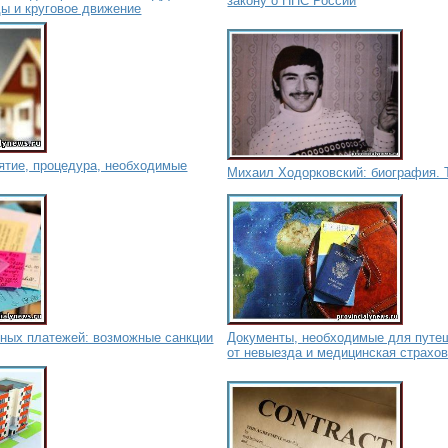
закону о НПС России
ы и круговое движение
ятие, процедура, необходимые
Михаил Ходорковский: биография. 
ных платежей: возможные санкции
Документы, необходимые для путеш
от невыезда и медицинская страхо