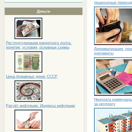
пешеходные переход
Деньги
Реструктуризация кредитного долга:
понятие, условия, основные схемы
Деприватизация: пон
документы
Цена бумажных денег СССР
Неоплата коммуналь
за неуплату
Расчёт инфляции. Индексы инфляции