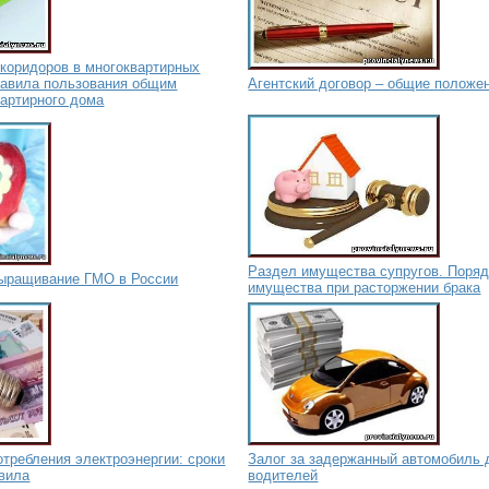
коридоров в многоквартирных
равила пользования общим
Агентский договор – общие положе
артирного дома
Раздел имущества супругов. Поряд
 выращивание ГМО в России
имущества при расторжении брака
требления электроэнергии: сроки
Залог за задержанный автомобиль 
авила
водителей