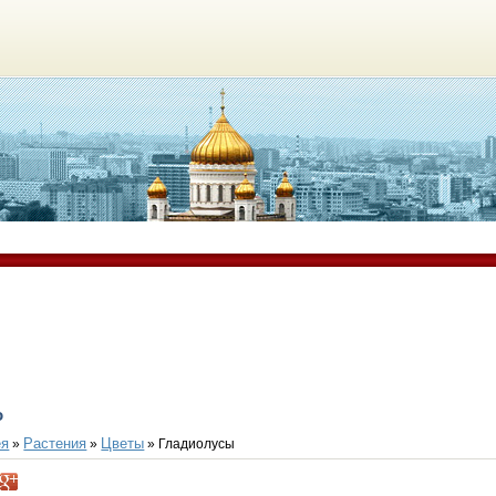
о
ея
Растения
Цветы
»
»
» Гладиолусы