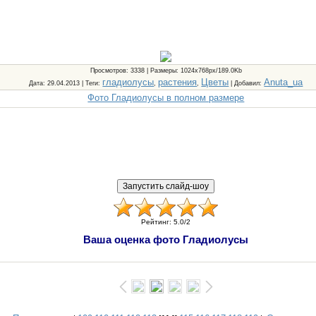
Просмотров
: 3338 |
Размеры
: 1024x768px/189.0Kb
гладиолусы
растения
Цветы
Anuta_ua
Дата
: 29.04.2013 |
Теги
:
,
,
|
Добавил
:
Фото Гладиолусы в полном размере
Рейтинг
:
5.0
/
2
Ваша оценка фото Гладиолусы