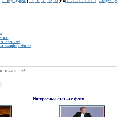
« Предыдущая
109
110
111
112
113
115
116
117
118
119
Следующая
|
[
114
]
|
а
да
онник
ия коломикта
ак калифорнийский
ь
Интересные статьи с фото