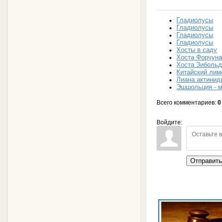
Гладиолусы
Гладиолусы
Гладиолусы
Гладиолусы
Хосты в саду
Хоста Форчун
Хоста Зиболь
Китайский лим
Лиана актинид
Эшшольция - м
Всего комментариев
:
0
Войдите:
Отправит