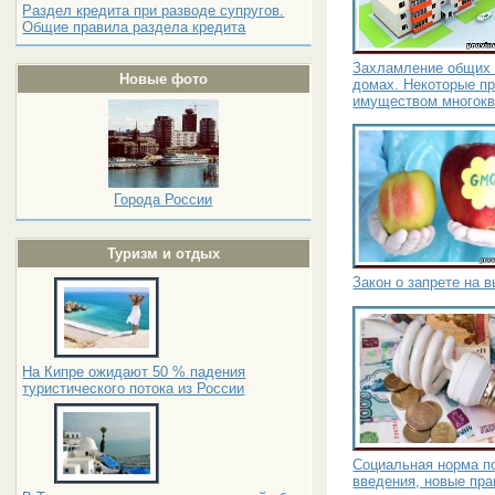
Раздел кредита при разводе супругов.
Общие правила раздела кредита
Захламление общих 
Новые фото
домах. Некоторые п
имуществом многокв
Города России
Туризм и отдых
Закон о запрете на
На Кипре ожидают 50 % падения
туристического потока из России
Социальная норма по
введения, новые пр