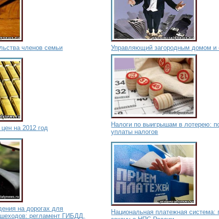
льства членов семьи
Управляющий загородным домом и 
Налоги по выигрышам в лотерею: п
 цен на 2012 год
уплаты налогов
дения на дорогах для
Национальная платежная система: п
ешеходов: регламент ГИБДД,