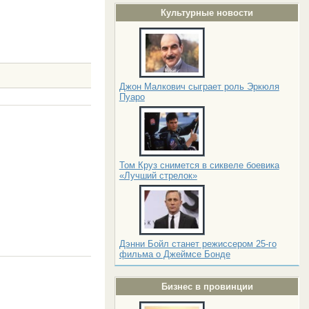
Культурные новости
Джон Малкович сыграет роль Эркюля
Пуаро
Том Круз снимется в сиквеле боевика
«Лучший стрелок»
Дэнни Бойл станет режиссером 25-го
фильма о Джеймсе Бонде
Бизнес в провинции