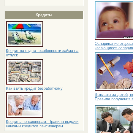
Кредиты
Оспаривание отцовс
касающиеся оспарив
Кредит на отдых: особенности займа на
отпуск
Как взять кредит безработному
Выплаты за детей, 
Правила получения 
Кредиты пенсионерам. Правила выдачи
банками кредитов пенсионерам