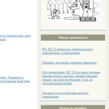
00:01:25
ости дисконтных карт
Новые документы
 карт
ФЗ 351 О вопросах обязательного
пенсионного страхования
Образец договора дарения квартиры
Постановление 397 Об осуществлении
ежемесячных выплат неработающим
пом. Правила и
лицам, осуществляющим уход за
оследующим выкупом
детьми-инвалидами
Договор купли продажи жилого
помещения
Новости дизайна