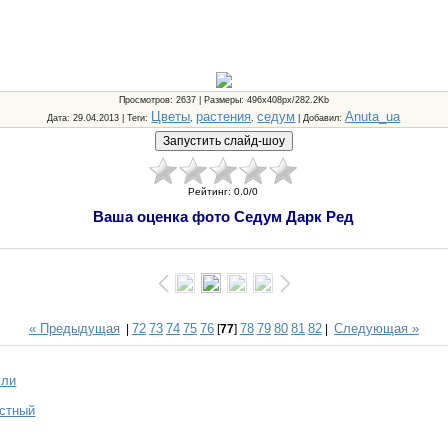
Просмотров
: 2637 |
Размеры
: 496x408px/282.2Kb
Цветы
растения
седум
Anuta_ua
Дата
: 29.04.2013 |
Теги
:
,
,
|
Добавил
:
Рейтинг
:
0.0
/
0
Ваша оценка фото Седум Дарк Ред
« Предыдущая
72
73
74
75
76
78
79
80
81
82
Следующая »
|
[
77
]
|
ули
истный