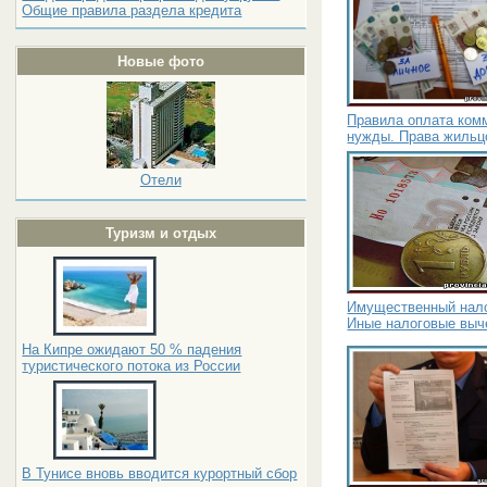
Общие правила раздела кредита
Новые фото
Правила оплата ком
нужды. Права жиль
Отели
Туризм и отдых
Имущественный нало
Иные налоговые выч
На Кипре ожидают 50 % падения
туристического потока из России
В Тунисе вновь вводится курортный сбор