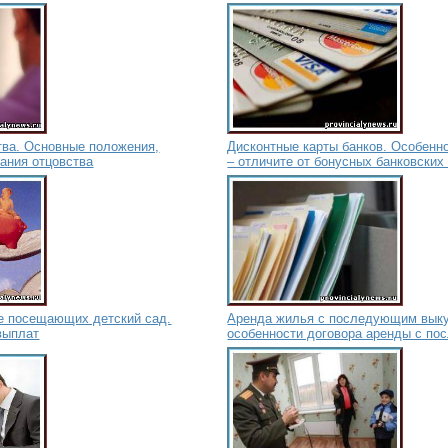
тва. Основные положения,
Дисконтные карты банков. Особенн
ания отцовства
– отличите от бонусных банковских
не посещающих детский сад.
Аренда жилья с последующим выку
выплат
особенности договора аренды с п