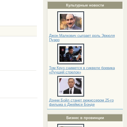
Культурные новости
Джон Малкович сыграет роль Эркюля
Пуаро
Том Круз снимется в сиквеле боевика
«Лучший стрелок»
Дэнни Бойл станет режиссером 25-го
фильма о Джеймсе Бонде
Бизнес в провинции