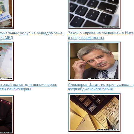
мунальных услуг на общедомовые
Закон о «праве на забвение» в Инте
цов МКД
и спорные моменты
говый вычет для пенсионеров.
Алекперов Вагит: история успеха п
еты пенсионерам
азербайджанского парня