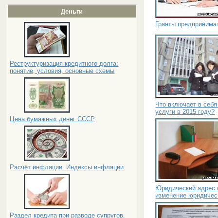
Деньги
Гранты предпринима
Реструктуризация кредитного долга:
понятие, условия, основные схемы
Что включает в себ
услуги в 2015 году?
Цена бумажных денег СССР
Расчёт инфляции. Индексы инфляции
Юридический адрес 
изменение юридичес
Раздел кредита при разводе супругов.