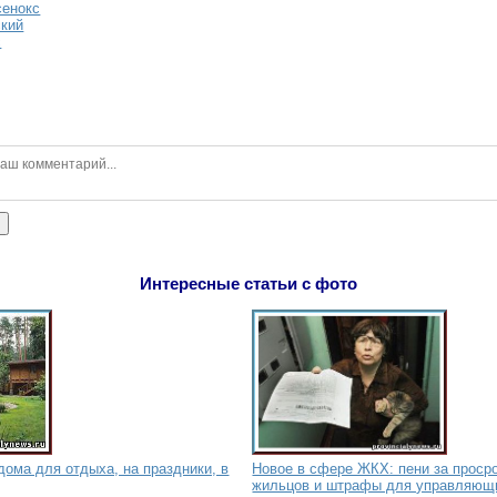
сенокс
ский
с
ь
Интересные статьи с фото
дома для отдыха, на праздники, в
Новое в сфере ЖКХ: пени за проср
жильцов и штрафы для управляющ