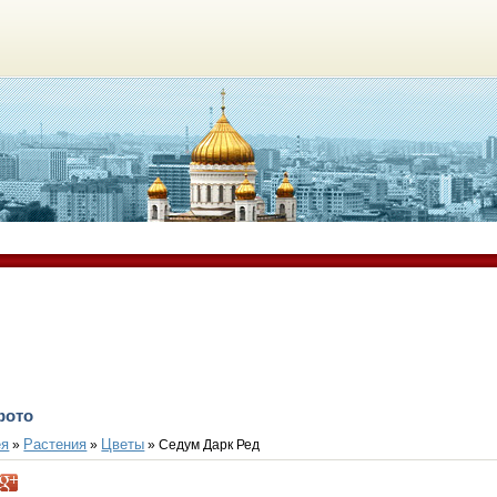
фото
ея
Растения
Цветы
»
»
» Седум Дарк Ред