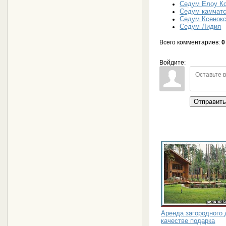
Седум Елоу К
Седум камчат
Седум Ксенок
Седум Лидия
Всего комментариев
:
0
Войдите:
Отправит
Аренда загородного 
качестве подарка