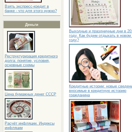
Взять экспресс-кредит в
банке - что для этого нужно?
Деньги
Выходные и праздничные дни в 20
году. Как будем отдыхать в новом
году?
Реструктуризация кредитного
долга: понятие, условия,
основные схемы
Кредитные истории: новые сведен
вносимые в кредитную историю
Цена бумажных денег СССР
гражданина
Расчёт инфляции. Индексы
инфляции