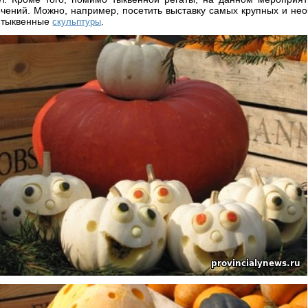
ечений. Можно, например, посетить выставку самых крупных и нео
 тыквенные
.
скульптуры