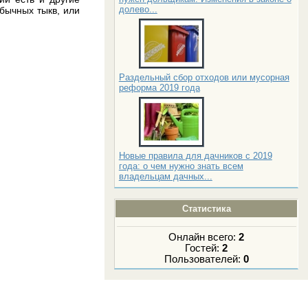
долево...
бычных тыкв, или
Раздельный сбор отходов или мусорная
реформа 2019 года
Новые правила для дачников с 2019
года: о чем нужно знать всем
владельцам дачных...
Статистика
Онлайн всего:
2
Гостей:
2
Пользователей:
0