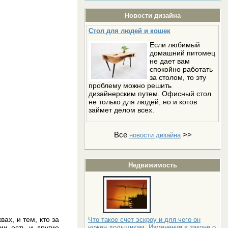
Новости дизайна
Стол для людей и кошек
Если любимый
домашний питомец
не дает вам
спокойно работать
за столом, то эту
проблему можно решить
дизайнерским путем. Офисный стол
не только для людей, но и котов
займет делом всех.
Все
>>
новости дизайна
Недвижимость
ах, и тем, кто за
Что такое счет эскроу и для чего он
ии есть и другие
нужен дольщикам. Изменения в законе о