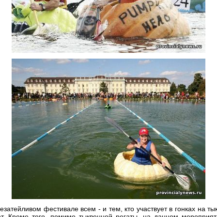
езатейливом фестивале всем - и тем, кто участвует в гонках на тыкв
ет. Кроме того, помимо тыквенной регаты, на данном мероприят