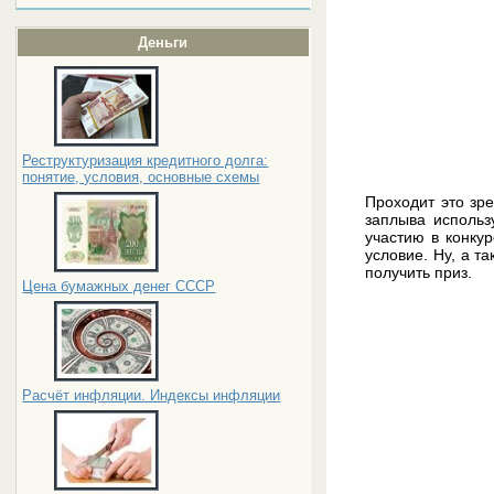
Деньги
Реструктуризация кредитного долга:
понятие, условия, основные схемы
Проходит это зр
заплыва исполь
участию в конкур
условие. Ну, а т
получить приз.
Цена бумажных денег СССР
Расчёт инфляции. Индексы инфляции