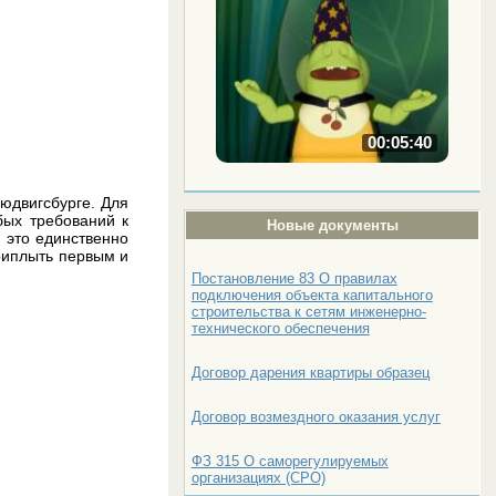
00:05:40
юдвигсбурге. Для
бых требований к
Новые документы
, это единственно
приплыть первым и
Постановление 83 О правилах
подключения объекта капитального
строительства к сетям инженерно-
технического обеспечения
Договор дарения квартиры образец
Договор возмездного оказания услуг
ФЗ 315 О саморегулируемых
организациях (СРО)