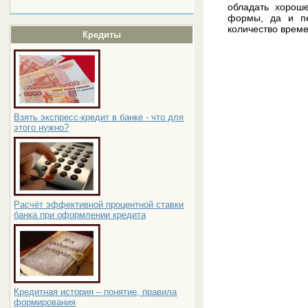
обладать хороше
формы, да и пе
количество време
Кредиты
Взять экспресс-кредит в банке - что для
этого нужно?
Расчёт эффективной процентной ставки
банка при оформлении кредита
Кредитная история – понятие, правила
формирования