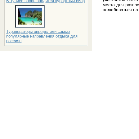
В Тунисе вновь вводится курортный сбор
места для развл
полюбоваться на
Туроператоры определили самые
популярные направления отдыха для
россиян