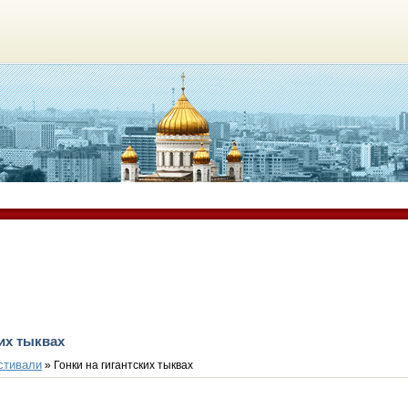
ких тыквах
стивали
» Гонки на гигантских тыквах