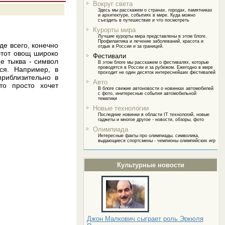
Вокруг света
Здесь мы расскажем о странах, городах, памятниках
и архитектуре, событиях в мире. Куда можно
съездить в путешествие и что посмотреть
Курорты мира
Лучшие курорты мира представлены в этом блоге.
Профилактика и лечение заболеваний, красота и
де всего, конечно
отдых в России и за границей.
 этот овощ широко
Фестивали
е тыква - символ
В этом блоге мы расскажем о фестивалях, которые
проводятся в России и за рубежом. Ежегодно в мире
ся. Например, в
проходит не один десяток интереснейших фестивалей
приблизительно в
Авто
то просто хочет
В блоге свежие автоновости о новинках автомобилей
с фото, инитересные события автомобильной
тематики
Новые технологии
Последние новинки в области IT технологий, новые
гаджеты и многое другое - новости, обзоры, фото
Олимпиада
Интересные факты про олимпиады, символика,
выдающиеся спортсмены - чемпионы олимпийских игр
Культурные новости
Джон Малкович сыграет роль Эркюля