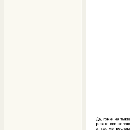
Да, гонки на тык
регате все желаю
а так же веслам