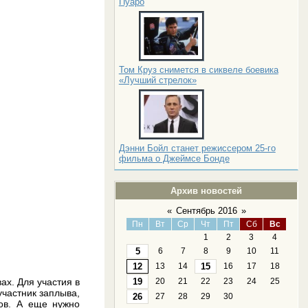
Пуаро
Том Круз снимется в сиквеле боевика
«Лучший стрелок»
Дэнни Бойл станет режиссером 25-го
фильма о Джеймсе Бонде
Архив новостей
«
Сентябрь 2016
»
Пн
Вт
Ср
Чт
Пт
Сб
Вс
1
2
3
4
5
6
7
8
9
10
11
12
13
14
15
16
17
18
ах. Для участия в
19
20
21
22
23
24
25
участник заплыва,
26
27
28
29
30
ков. А еще нужно