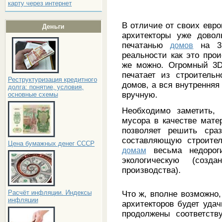
карту через интернет
В отличие от своих евро
Деньги
архитекторы уже дово
печатанью
домов
на 3D
реальности как это прои
же можно. Огромный 3D
печатает из строитель
Реструктуризация кредитного
домов, а вся внутренняя
долга: понятие, условия,
вручную.
основные схемы
Необходимо заметить, 
мусора в качестве мате
позволяет решить сра
составляющую строител
Цена бумажных денег СССР
домам
весьма недороги
экологическую (созда
производства).
Расчёт инфляции. Индексы
Что ж, вполне возможно,
инфляции
архитекторов будет уда
продолжены соответств