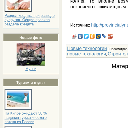
коллег, то вполне воз
покончено с «жилищным 
Раздел кредита при разводе
супругов. Общие правила
раздела кредита
http://provincialy
Источник:
Новые фото
Новые технологии
|
Просмотров
новые технологии
Строител
,
Матер
Музеи
Туризм и отдых
На Кипре ожидают 50 %
падения туристического
потока из России