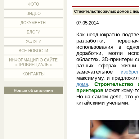
ФОТО
Строительство жилых домов с по
ВИДЕО
07.05.2014
ДОКУМЕНТЫ
БЛОГИ
Как неоднократно подтв
разработки, первон
УСЛУГИ
использования в одно
ВСЕ НОВОСТИ
доработки, могли исп
областях. 3D-принтеры 
ИНФОРМАЦИЯ О САЙТЕ
«ПРОВИНЦИАЛЫ»
разных сферах жизни
замечательное
изобре
КОНТАКТЫ
максимуму, и предложи
дома
.
Строительство
принтеров
может кому-то
Новые объявления
Но на самом деле, это у
китайскими учеными.