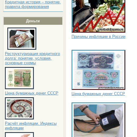
Кредитная история – понятие,
правила формирования
Деньги
Причины инфляции в России
Реструктуризация кредитного
долга: понятие, условия,
основные схемы
Цена бумажных денег СССР
Цена бумажных денег СССР
Расчёт инфляции. Индексы
инфляции