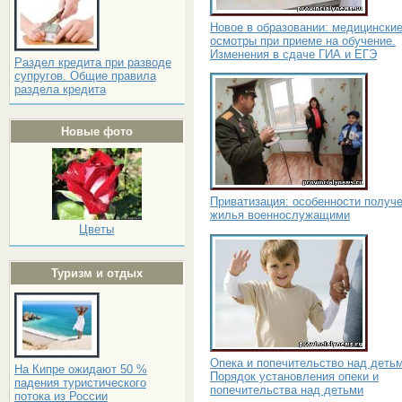
Новое в образовании: медицински
осмотры при приеме на обучение.
Изменения в сдаче ГИА и ЕГЭ
Раздел кредита при разводе
супругов. Общие правила
раздела кредита
Новые фото
Приватизация: особенности получ
жилья военнослужащими
Цветы
Туризм и отдых
Опека и попечительство над детьм
На Кипре ожидают 50 %
Порядок установления опеки и
падения туристического
попечительства над детьми
потока из России