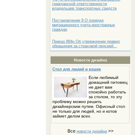
гражданской ответственности
владельцев транспортных средств
Постановление 9 О порядке
миграционного учета иностранных
граждан
Приказ 884н Об утверждении правил
обращения за страховой пенсией...
Новости дизайна
Стол для людей и кошек
Если любимый
домашний питомец
не дает вам
спокойно работать
за столом, то эту
проблему можно решить
дизайнерским путем. Офисный стол
не только для людей, но и котов
займет делом всех.
Все
>>
новости дизайна