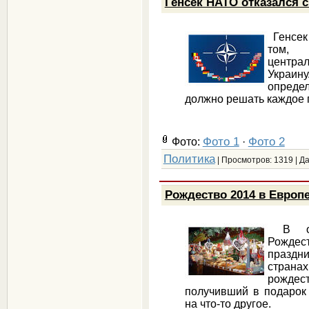
Генсек НАТО отказался 
Генсек
том,
центра
Украину
опреде
должно решать каждое 
Фото 1
Фото 2
Фото:
·
Политика
| Просмотров: 1319 | Д
Рождество 2014 в Европе
В отл
Рождес
праздн
странах
рождест
получивший в подарок
на что-то другое.