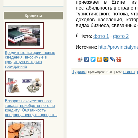
приезжает в Египет из 
нестабильность в стране 
туристического потока, чт
Кредиты
доходов населения, кот
видах бизнеса, связанных
фото 1
фото 2
Фото
:
·
http://provincialy
Источник:
Кредитные истории: новые
сведения, вносимые в
кредитную историю
гражданина
Туризм
египет
|
Просмотров
: 2198 | |
Теги
:
,
Возврат некачественного
товара, приобретенного по
кредиту. Обязанность
продавца вернуть проценты