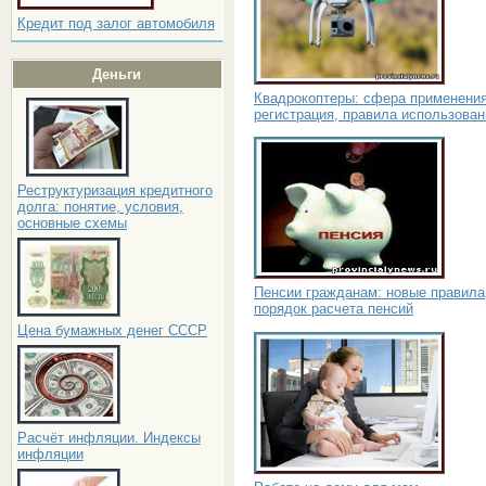
Кредит под залог автомобиля
Деньги
Квадрокоптеры: сфера применения
регистрация, правила использован
Реструктуризация кредитного
долга: понятие, условия,
основные схемы
Пенсии гражданам: новые правила
порядок расчета пенсий
Цена бумажных денег СССР
Расчёт инфляции. Индексы
инфляции