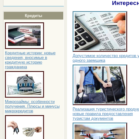
Интересн
Кредиты
Кредитные истории: новые
Допустимое количество кредитов 
сведения, вносимые в
одного заемщика
кредитную историю
гражданина
Микрозаймы: особенности
получения. Плюсы и минусы
Реализация туристического продук
микрокредитов
новые правила предоставления
туристам документов