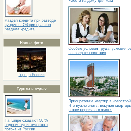
Работа на дому для мам
Раздел кредита при разводе
супругов. Общие правила
раздела кредита
Новые фото
Особые условия труда: условия р
несовершеннолетних
Города России
Туризм и отдых
Приобретение квартир в новострой
Что нужно знать, покупая квартир
рынке первичного жилья
На Кипре ожидают 50 %
падения туристического
потока из России