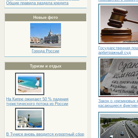
Общие правила раздела кредита
Новые фото
Государственная по
Города России
арбитражный суд
Туризм и отдых
На Кипре ожидают 50 % падения
Закон о «резиновых 
туристического потока из России
касающиеся фиктивн
В Тунисе вновь вводится курортный сбор