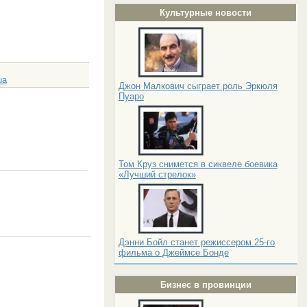
Культурные новости
ua
Джон Малкович сыграет роль Эркюля
Пуаро
Том Круз снимется в сиквеле боевика
«Лучший стрелок»
Дэнни Бойл станет режиссером 25-го
фильма о Джеймсе Бонде
Бизнес в провинции