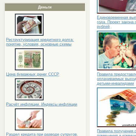
Деньги
Единовременная вып
года. Проект закона
рублей
Реструктуризация кредитного долга:
понятие, условия, основные схемы
Правила предоставл
Цена бумажных денег СССР
оплачиваемых выход
детьми-инвалидами
Расчёт инфляции. Индексы инфляции
Правила получения 
Раздел кредита при разводе супругов.
помещения и коммун