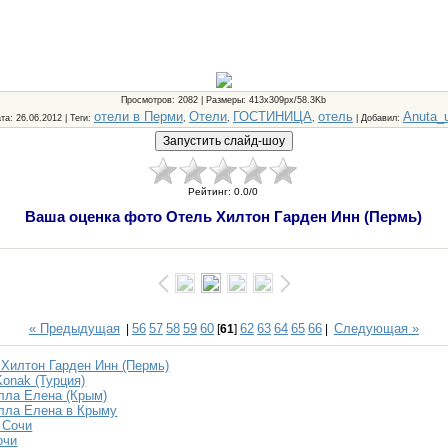
Просмотров
: 2082 |
Размеры
: 413x309px/58.3Kb
отели в Перми
Отели
ГОСТИНИЦА
отель
Anuta_
та
: 26.06.2012 |
Теги
:
,
,
,
|
Добавил
:
Рейтинг
:
0.0
/
0
Ваша оценка фото Отель Хилтон Гарден Инн (Пермь)
« Предыдущая
56
57
58
59
60
62
63
64
65
66
Следующая »
|
[
61
]
|
 Хилтон Гарден Инн (Пермь)
Konak (Турция)
лла Елена (Крым)
лла Елена в Крыму
 Сочи
очи