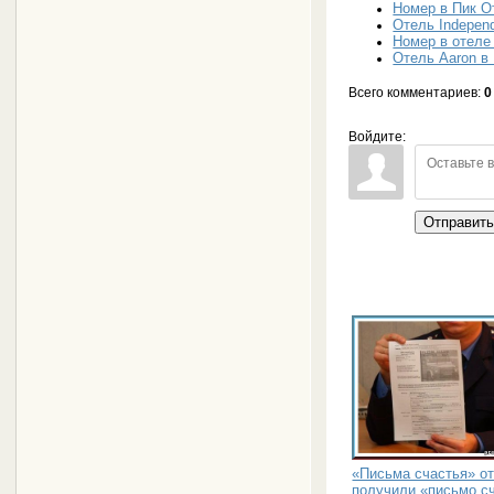
Номер в Пик О
Отель Independ
Номер в отеле 
Отель Aaron в
Всего комментариев
:
0
Войдите:
Отправит
«Письма счастья» от
получили «письмо с