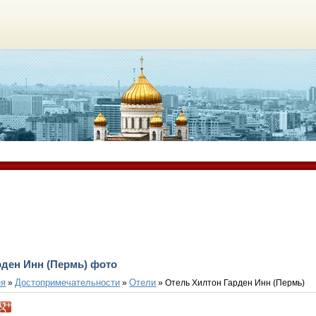
рден Инн (Пермь) фото
ея
Достопримечательности
Отели
»
»
» Отель Хилтон Гарден Инн (Пермь)