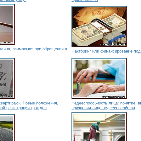
шлина, взимаемая при обращении в
Факторинг или финансирование под
квартирах». Новые положения,
Недееспособность лица: понятие, в
ой регистрации граждан
признания лица недееспособным