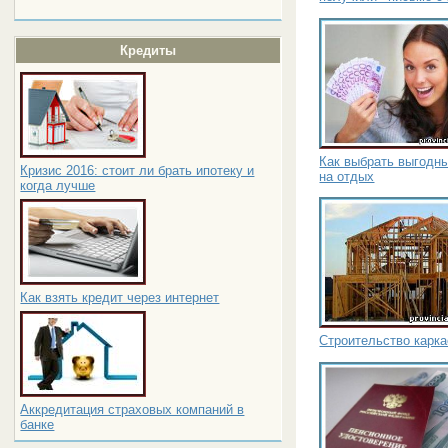
Кредиты
Как выбрать выгодны
Кризис 2016: стоит ли брать ипотеку и
на отдых
когда лучше
Как взять кредит через интернет
Строительство карка
Аккредитация страховых компаний в
банке