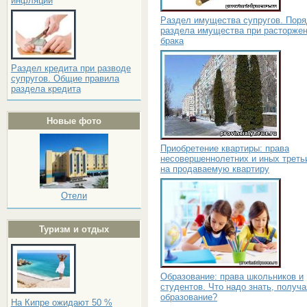
инфляции
Раздел имущества супругов. Поря
раздела имущества при расторже
брака
Раздел кредита при разводе
супругов. Общие правила
раздела кредита
Новые фото
Приобретение квартиры: права
несовершеннолетних и иных треть
на продаваемую квартиру
Отели
Туризм и отдых
Образование: права школьников и
студентов. Что надо знать, получа
образование?
На Кипре ожидают 50 %