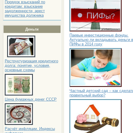
Порядок взысканий по
кредитам: взыскание
задолженности, арест
имущества должника
Деньги
Паевые инвестиционные фонды.
Актуально ли вкладывать деньги 
ПИФы в 2014 году
Реструктуризация кредитного
долга: понятие, условия,
основные схемы
Частный детский сад – как сделат
правильный выбор?
Цена бумажных денег СССР
Расчёт инфляции. Индексы