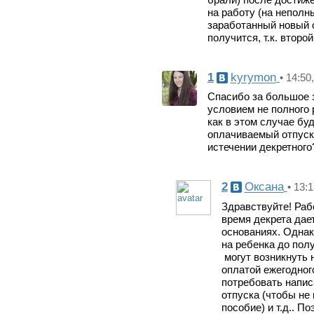
на работу (на неполн
заработанный новый о
получится, т.к. второ
1
kyrymon
• 14:50
Спасибо за большое 
условием не полного 
как в этом случае бу
оплачиваемый отпуск?
истечении декретного
2
Оксана
• 13:
Здравствуйте! Раб
время декрета дае
основаниях. Однак
на ребенка до полу
могут возникнуть 
оплатой ежегодног
потребовать напис
отпуска (чтобы не
пособие) и т.д.. П