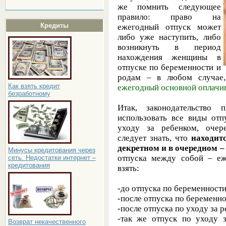
же помнить следующее
правило: право на
Кредиты
ежегодный отпуск может
либо уже наступить, либо
возникнуть в период
нахождения женщины в
отпуске по беременности и
родам – в любом случа
Как взять кредит
ежегодный основной оплачи
безработному
Итак, законодательство 
использовать все виды отп
уходу за ребенком,
очер
следует знать, что
находит
декретном и в очередном –
Минусы кредитования через
отпуска между собой – е
сеть. Недостатки интернет –
кредитования
взять:
-до отпуска по беременности
-после отпуска по беременно
-после отпуска по уходу за 
-так же отпуск по уходу 
Возврат некачественного