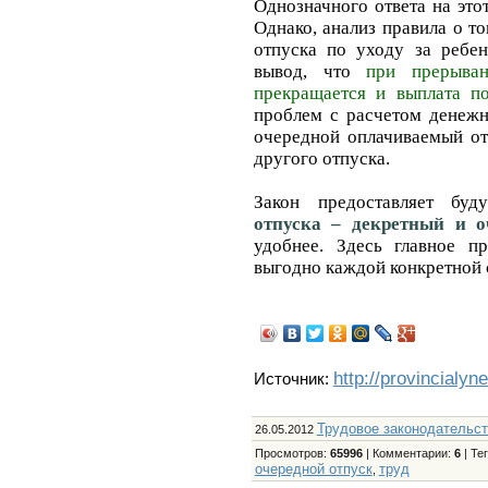
Однозначного ответа на это
Однако, анализ правила о то
отпуска по уходу за ребен
вывод, что
при прерыва
прекращается и выплата п
проблем с расчетом денежн
очередной оплачиваемый от
другого отпуска.
Закон предоставляет б
отпуска – декретный и 
удобнее. Здесь главное пр
выгодно каждой конкретной 
http://provincialyn
Источник:
Трудовое законодательс
26.05.2012
Просмотров
:
65996
|
Комментарии
:
6
|
Те
очередной отпуск
труд
,