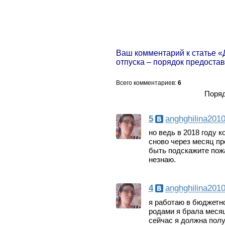
Ваш комментарий к статье 
отпуска – порядок предоста
Всего комментариев
:
6
Поряд
5
anghghilina201
но ведь в 2018 году к
сново через месяц пр
быть подскажите пожа
незнаю.
4
anghghilina201
я работаю в бюджетно
родами я брала месяц
сейчас я должна полу