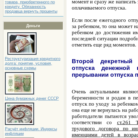
момент и сразу же написать
товара, приобретенного по
кредиту. Обязанность
оплачиваемого отпуска
.
продавца вернуть проценты
Если после ежегодного отп
за ребенком, то она может н
Деньги
ребенком до достижения им
последней ситуации подробн
отметить еще ряд моментов.
Реструктуризация кредитного
Второй декретный 
долга: понятие, условия,
отпуска денежной 
основные схемы
прерывании отпуска п
Очень актуальными являю
беременности и родам в пе
Цена бумажных денег СССР
отпуск по уходу за ребенком
она еще не вернулась на рабо
работодатели пытаются увол
соответствии со
ст.261 
трудового договора по ин
Расчёт инфляции. Индексы
инфляции
имеющими детей в возрас