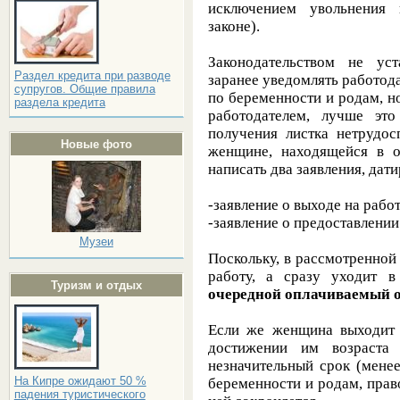
исключением увольнения 
законе).
Законодательством не ус
Раздел кредита при разводе
заранее уведомлять работодат
супругов. Общие правила
по беременности и родам, н
раздела кредита
работодателем, лучше это
получения листка нетрудос
Новые фото
женщине, находящейся в о
написать два заявления, да
-заявление о выходе на рабо
-заявление о предоставлении
Музеи
Поскольку, в рассмотренно
работу, а сразу уходит 
Туризм и отдых
очередной оплачиваемый от
Если же женщина выходит 
достижении им возраста 
незначительный срок (менее
На Кипре ожидают 50 %
беременности и родам, прав
падения туристического