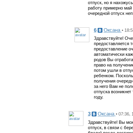
отпуск, но я нахожусь
работу примерно май 
очередной отпуск неп
6
Оксана
• 18:
Здравствуйте! Очер
предоставляется т
предоставление оч
автоматически каж
родов Вы отработа
право на получение
потом ушли в отпу
ребенком. Посколь
получения очередн
за него Вам не по
отпуска возникнет 
году.
3
Оксана
• 07:36,
Здравствуйте! Вы мо
отпуск, в связи с бе
брали) после достиже