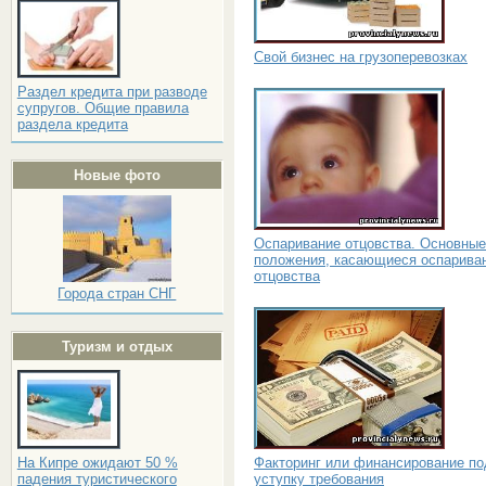
Свой бизнес на грузоперевозках
Раздел кредита при разводе
супругов. Общие правила
раздела кредита
Новые фото
Оспаривание отцовства. Основные
положения, касающиеся оспарива
отцовства
Города стран СНГ
Туризм и отдых
Факторинг или финансирование по
На Кипре ожидают 50 %
уступку требования
падения туристического