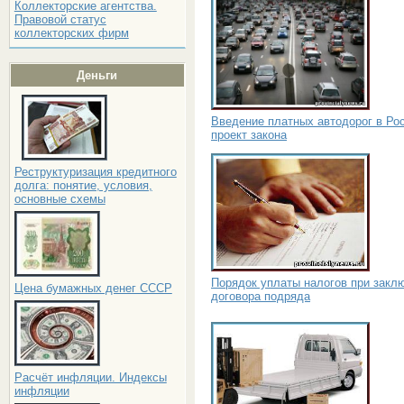
Коллекторские агентства.
Правовой статус
коллекторских фирм
Деньги
Введение платных автодорог в Ро
проект закона
Реструктуризация кредитного
долга: понятие, условия,
основные схемы
Порядок уплаты налогов при закл
Цена бумажных денег СССР
договора подряда
Расчёт инфляции. Индексы
инфляции