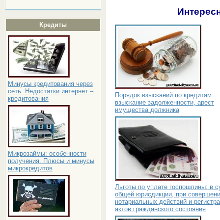
Интересн
Кредиты
Минусы кредитования через
сеть. Недостатки интернет –
Порядок взысканий по кредитам:
кредитования
взыскание задолженности, арест
имущества должника
Микрозаймы: особенности
получения. Плюсы и минусы
микрокредитов
Льготы по уплате госпошлины: в с
общей юрисдикции, при совершен
нотариальных действий и регистр
актов гражданского состояния