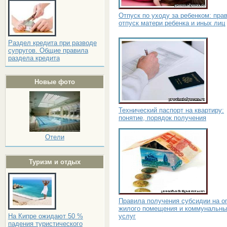
Отпуск по уходу за ребенком: пра
отпуск матери ребенка и иных лиц
Раздел кредита при разводе
супругов. Общие правила
раздела кредита
Новые фото
Технический паспорт на квартиру:
понятие, порядок получения
Отели
Туризм и отдых
Правила получения субсидии на о
жилого помещения и коммунальны
услуг
На Кипре ожидают 50 %
падения туристического