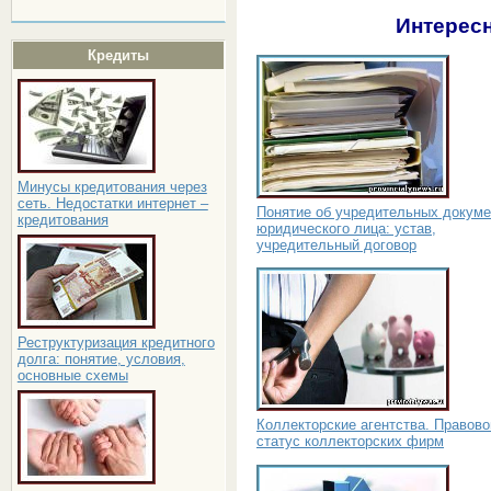
Интересн
Кредиты
Минусы кредитования через
сеть. Недостатки интернет –
Понятие об учредительных докуме
кредитования
юридического лица: устав,
учредительный договор
Реструктуризация кредитного
долга: понятие, условия,
основные схемы
Коллекторские агентства. Правово
статус коллекторских фирм