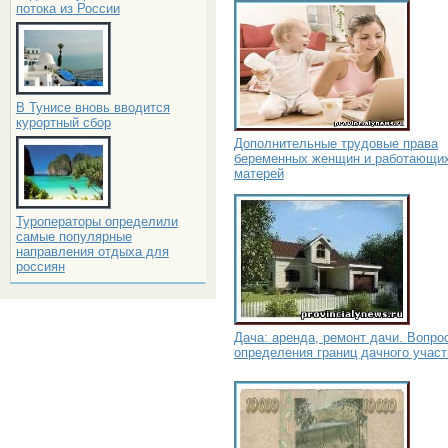
потока из России
В Тунисе вновь вводится
курортный сбор
Дополнительные трудовые права
беременных женщин и работающи
матерей
Туроператоры определили
самые популярные
направления отдыха для
россиян
Дача: аренда, ремонт дачи. Вопро
определения границ дачного участ