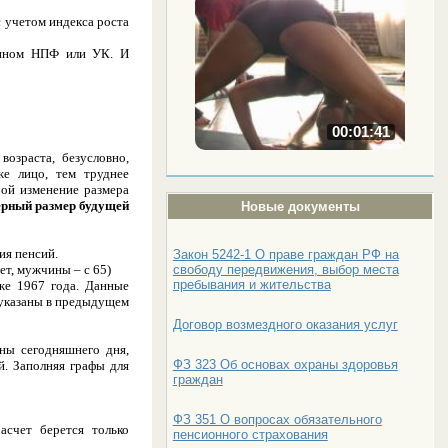
с учетом индекса роста
анином НПФ или УК. И
00:01:41
озраста, безусловно,
же лицо, тем труднее
бой изменение размера
рный размер будущей
Новые документы
ия пенсий.
Закон 5242-1 О праве граждан РФ на
свободу передвижения, выбор места
ет, мужчины – с 65)
пребывания и жительства
же 1967 года. Данные
, указаны в предыдущем
Договор возмездного оказания услуг
ны сегодняшнего дня,
ФЗ 323 Об основах охраны здоровья
й. Заполняя графы для
граждан
ФЗ 351 О вопросах обязательного
асчет берется только
пенсионного страхования