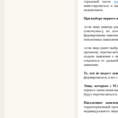
страховой части
пе
инвестироваться и в
назначением.
При выборе первого в
-если лицо никогда р
(«молчуны»), но хо
формирование накопит
пенсионных накоплени
-если лицо ранее выб
прежнему перечислять
подали заявления о 
отказаться от дальн
заявление.
Те, кто не подаст за
формироваться, и все 
Лица, которым с 01.
первого начисления в
будут перечисляться в
Письменное заявле
территориальный орга
индивидуального лицев