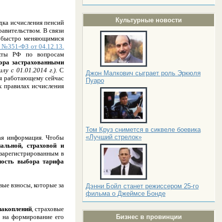
Культурные новости
дка исчисления пенсий
авительством. В связи
за быстро меняющимися
 №351-ФЗ от 04.12.13.
акты РФ по вопросам
ора застрахованными
лу с 01.01.2014 г.)
. С
Джон Малкович сыграет роль Эркюля
я работающему сейчас
Пуаро
х правилах исчисления
Том Круз снимется в сиквеле боевика
«Лучший стрелок»
ая информация. Чтобы
альной, страховой и
 зарегистрированным в
ность выбора тарифа
вые взносы, которые за
Дэнни Бойл станет режиссером 25-го
фильма о Джеймсе Бонде
накоплений
, страховые
я на формирование его
Бизнес в провинции