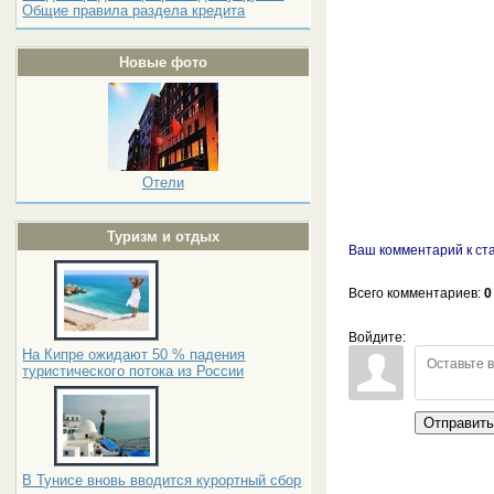
Общие правила раздела кредита
Новые фото
Отели
Туризм и отдых
Ваш комментарий к ст
Всего комментариев
:
0
Войдите:
На Кипре ожидают 50 % падения
туристического потока из России
Отправит
В Тунисе вновь вводится курортный сбор