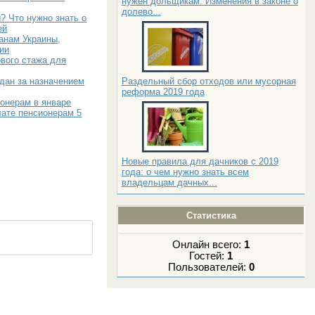
нужен дольщикам. Изменения в законе о
долево...
? Что нужно знать о
ей
анам Украины,
ии
вого стажа для
Раздельный сбор отходов или мусорная
дан за назначением
реформа 2019 года
онерам в январе
лате пенсионерам 5
Новые правила для дачников с 2019
года: о чем нужно знать всем
владельцам дачных...
Статистика
Онлайн всего:
1
Гостей:
1
Пользователей:
0