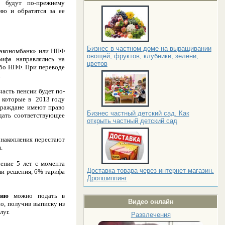
, будут по-прежнему
ию и обратятся за ее
Бизнес в частном доме на выращивании
ешэкономбанк» или НПФ
овощей, фруктов, клубники, зелени,
ифа направлялись на
цветов
ибо НПФ. При переводе
.
асть пенсии будет по-
, которые в 2013 году
граждане имеют право
Бизнес частный детский сад. Как
дать соответствующее
открыть частный детский сад
 накопления перестают
.
чение 5 лет с момента
Доставка товара через интернет-магазин.
ми решения, 6% тарифа
Дропшиппинг
нию
можно подать в
Видео онлайн
о, получив выписку из
луг.
Развлечения