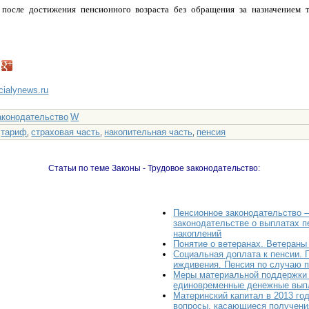
 после достижения пенсионного возраста без обращения за назначением т
ncialynews.ru
аконодательство
W
тариф
страховая часть
накопительная часть
пенсия
:
,
,
,
Статьи по теме Законы - Трудовое законодательство:
Пенсионное законодательство –
законодательстве о выплатах 
накоплений
Понятие о ветеранах. Ветераны
Социальная доплата к пенсии. 
иждивения. Пенсия по случаю 
Меры материальной поддержки
единовременные денежные вып
Материнский капитал в 2013 го
вопросы, касающиеся получени