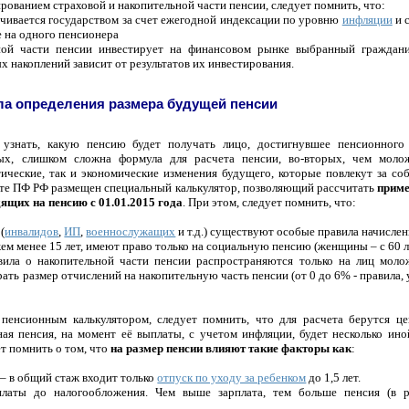
ованием страховой и накопительной части пенсии, следует помнить, что:
ичивается государством за счет ежегодной индексации по уровню
инфляции
и 
е на одного пенсионера
ьной части пенсии инвестирует на финансовом рынке выбранный гражд
 накоплений зависит от результатов их инвестирования.
а определения размера будущей пенсии
знать, какую пенсию будет получать лицо, достигнувшее пенсионного в
ых, слишком сложна формула для расчета пенсии, во-вторых, чем моло
тические, так и экономические изменения будущего, которые повлекут за со
айте ПФ РФ размещен специальный калькулятор, позволяющий рассчитать
приме
дящих на пенсию с 01.01.2015 года
. При этом, следует помнить, что:
(
инвалидов
,
ИП
,
военнослужащих
и т.д.) существуют особые правила начислен
жем менее 15 лет, имеют право только на социальную пенсию (женщины – с 60 л
вила о накопительной части пенсии распространяются только на лиц моло
ть размер отчислений на накопительную часть пенсии (от 0 до 6% - правила
 пенсионным калькулятором, следует помнить, что для расчета берутся це
ная пенсия, на момент её выплаты, с учетом инфляции, будет несколько ино
ет помнить о том, что
на размер пенсии влияют такие факторы как
:
 – в общий стаж входит только
отпуск по уходу за ребенком
до 1,5 лет.
платы до налогообложения. Чем выше зарплата, тем больше пенсия (в р