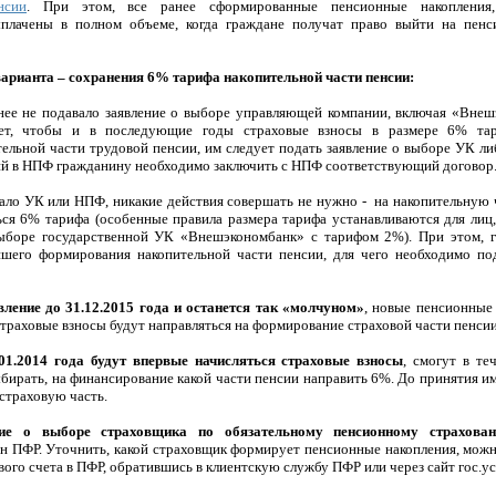
нсии
. При этом, все ранее сформированные пенсионные накопления
ыплачены в полном объеме, когда граждане получат право выйти на пенс
арианта – сохранения 6% тарифа накопительной части пенсии:
анее не подавало заявление о выборе управляющей компании, включая «Вн
чет, чтобы и в последующие годы страховые взносы в размере 6% тар
ельной части трудовой пенсии, им следует подать заявление о выборе УК л
й в НПФ гражданину необходимо заключить с НПФ соответствующий договор
рало УК или НПФ, никакие действия совершать не нужно - на накопительную ч
ся 6% тарифа (особенные правила размера тарифа устанавливаются для лиц
выборе государственной УК «Внешэкономбанк» с тарифом 2%). При этом, 
ейшего формирования накопительной части пенсии, для чего необходимо по
явление до 31.12.2015 года и останется так «молчуном»
, новые пенсионные
страховые взносы будут направляться на формирование страховой части пенсии
01.2014 года будут впервые начисляться страховые взносы
, смогут в те
ыбирать, на финансирование какой части пенсии направить 6%. До принятия и
 страховую часть.
ние о выборе страховщика по обязательному пенсионному страхова
н ПФР. Уточнить, какой страховщик формирует пенсионные накопления, можн
ого счета в ПФР, обратившись в клиентскую службу ПФР или через сайт гос.ус