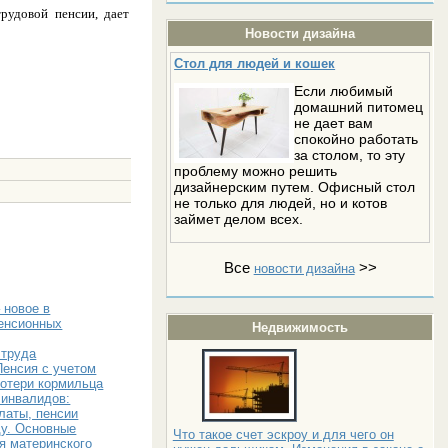
рудовой пенсии, дает
Новости дизайна
Стол для людей и кошек
Если любимый
домашний питомец
не дает вам
спокойно работать
за столом, то эту
проблему можно решить
дизайнерским путем. Офисный стол
не только для людей, но и котов
займет делом всех.
Все
>>
новости дизайна
 новое в
пенсионных
Недвижимость
 труда
Пенсия с учетом
потери кормильца
 инвалидов:
латы, пенсии
ду. Основные
Что такое счет эскроу и для чего он
я материнского