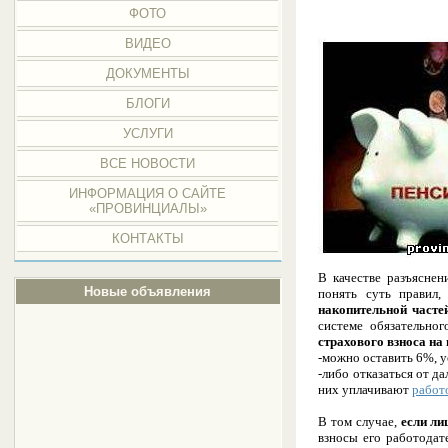
ФОТО
ВИДЕО
ДОКУМЕНТЫ
БЛОГИ
УСЛУГИ
ВСЕ НОВОСТИ
ИНФОРМАЦИЯ О САЙТЕ
«ПРОВИНЦИАЛЫ»
КОНТАКТЫ
В качестве разъясне
Новые объявления
понять суть правил,
накопительной часте
системе обязательно
страхового взноса на
-можно оставить 6%, 
-либо отказаться от д
них уплачивают
работ
В том случае,
если ли
взносы его работодат