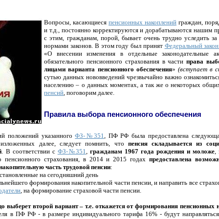
Вопросы, касающиеся
пенсионных накоплений
граждан, поря
и т.д., постоянно корректируются и дорабатываются нашим пр
с этим, гражданам, порой, бывает очень трудно уследить 
нормами законов. В этом году был принят
Федеральный закон
«О внесении изменения в отдельные законодательные 
обязательного пенсионного страхования в части
права выб
лицами варианта пенсионного обеспечения
»
(вступает в си
сутью данных нововведений чрезвычайно важно ознакомитьс
населению – о данных моментах, а так же о некоторых общи
пенсий
, поговорим далее.
Правила выбора пенсионного обеспечения
ний положений указанного
ФЗ-№351
, ПФ РФ была предоставлена следующ
 изложенных далее, следует помнить, что
пенсия складывается из соци
й
. В соответствии с
ФЗ-№351
,
гражданам 1967 года рождения и моложе
,
го пенсионного страхования, в 2014 и 2015 годах
предоставлена возмож
 накопительную часть трудовой пенсии
:
установленные на сегодняшний день
альнейшего формирования накопительной части пенсии, и направить все страхо
одатели
, на формирование страховой части пенсии.
цо выберет второй вариант – т.е. откажется от формирования пенсионных 
еля в ПФ РФ - в размере индивидуального тарифа 16% - будут направлятьс