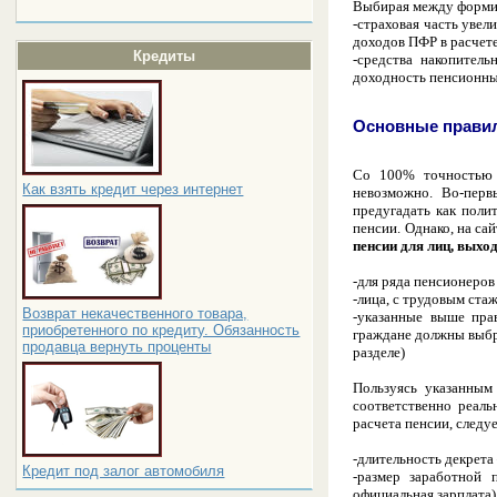
Выбирая между формир
-страховая часть увел
доходов ПФР в расчет
Кредиты
-средства накопител
доходность пенсионных
Основные правил
Со 100% точностью у
Как взять кредит через интернет
невозможно. Во-перв
предугадать как поли
пенсии. Однако, на с
пенсии для лиц, выхо
-для ряда пенсионеров 
-лица, с трудовым ста
Возврат некачественного товара,
-указанные выше пра
приобретенного по кредиту. Обязанность
граждане должны выбра
продавца вернуть проценты
разделе)
Пользуясь указанным
соответственно реаль
расчета пенсии, следу
-длительность декрета
Кредит под залог автомобиля
-размер заработной 
официальная зарплата)