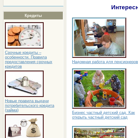
Интересн
Кредиты
Срочные кредиты –
особенности. Правила
Надомная работа для пенсионеров
предоставления срочных
кредитов
Новые правила выдачи
потребительского кредита
(займа)
Бизнес частный детский сад. Как
открыть частный детский сад