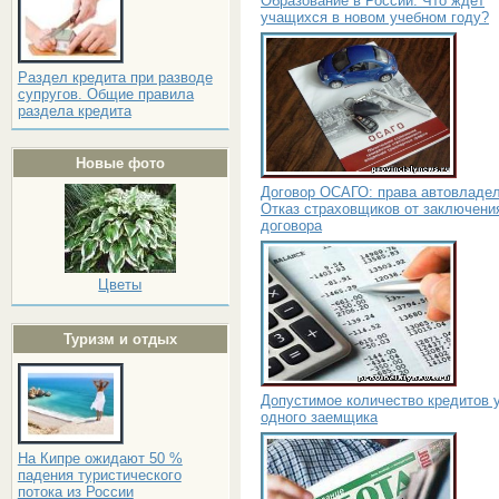
Образование в России. Что ждет
учащихся в новом учебном году?
Раздел кредита при разводе
супругов. Общие правила
раздела кредита
Новые фото
Договор ОСАГО: права автовладел
Отказ страховщиков от заключени
договора
Цветы
Туризм и отдых
Допустимое количество кредитов 
одного заемщика
На Кипре ожидают 50 %
падения туристического
потока из России