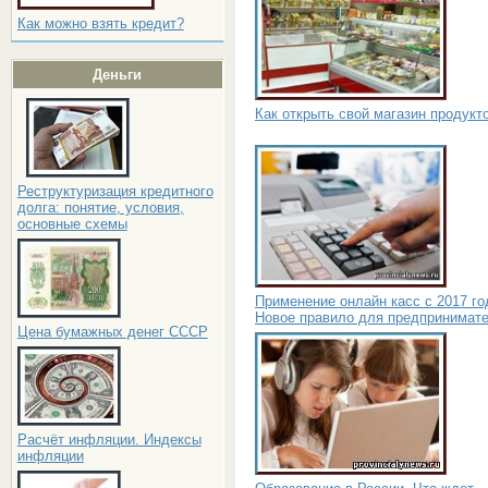
Как можно взять кредит?
Деньги
Как открыть свой магазин продукт
Реструктуризация кредитного
долга: понятие, условия,
основные схемы
Применение онлайн касс с 2017 го
Новое правило для предпринимат
Цена бумажных денег СССР
Расчёт инфляции. Индексы
инфляции