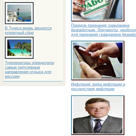
Порядок признания гражданина
В Тунисе вновь вводится
безработным. Документы, необхо
курортный сбор
для признания гражданина безраб
Туроператоры определили
самые популярные
направления отдыха для
россиян
Инфляция: виды инфляции и
последствия инфляции