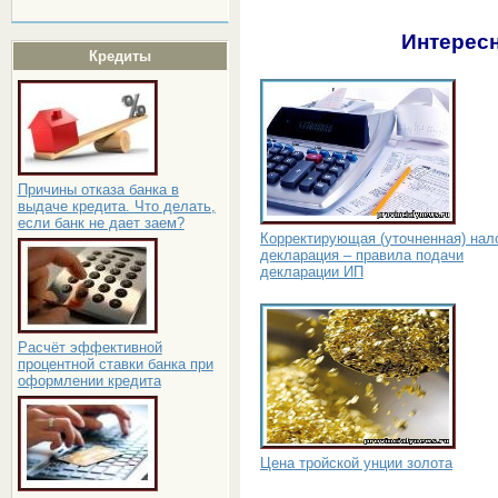
Интересн
Кредиты
Причины отказа банка в
выдаче кредита. Что делать,
если банк не дает заем?
Корректирующая (уточненная) нал
декларация – правила подачи
декларации ИП
Расчёт эффективной
процентной ставки банка при
оформлении кредита
Цена тройской унции золота