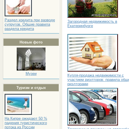
Раздел кредита при разводе
Загородная недвижимость в
супругов. Общие правила
Екатеринбурге
раздела кредита
Новые фото
Музеи
Купля-продажа недвижимости с
участием риэлторов: правила общ
риэлторами
Туризм и отдых
На Кипре ожидают 50 %
падения туристического
потока из России