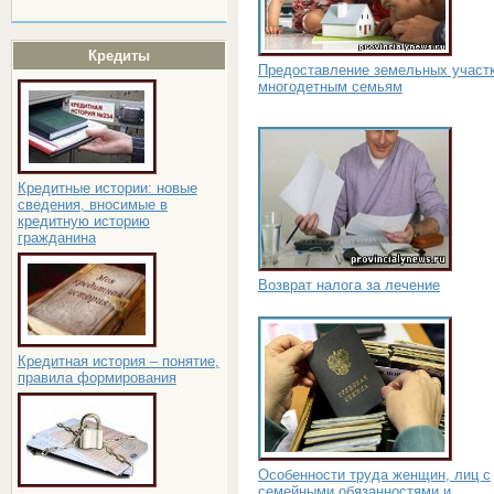
Кредиты
Предоставление земельных участ
многодетным семьям
Кредитные истории: новые
сведения, вносимые в
кредитную историю
гражданина
Возврат налога за лечение
Кредитная история – понятие,
правила формирования
Особенности труда женщин, лиц с
семейными обязанностями и