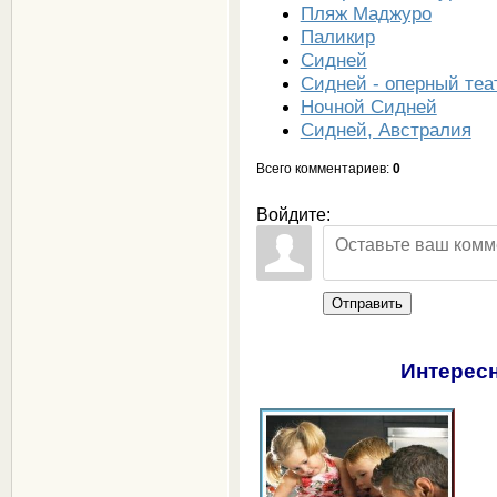
Пляж Маджуро
Паликир
Сидней
Сидней - оперный теа
Ночной Сидней
Сидней, Австралия
Всего комментариев
:
0
Войдите:
Отправить
Интересн