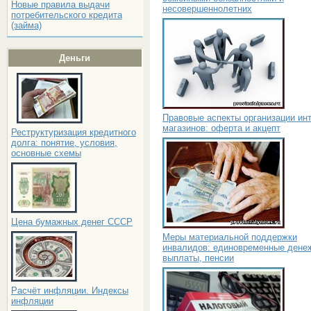
Новые правила выдачи
несовершеннолетних
потребительского кредита
(займа)
Деньги
Правовые аспекты организации инт
магазинов: оферта и акцепт
Реструктуризация кредитного
долга: понятие, условия,
основные схемы
Цена бумажных денег СССР
Меры материальной поддержки
инвалидов: единовременные дене
выплаты, пенсии
Расчёт инфляции. Индексы
инфляции