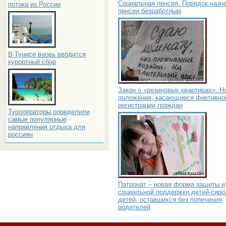
Социальная пенсия. Порядок назн
потока из России
пенсии безработным
В Тунисе вновь вводится
курортный сбор
Закон о «резиновых квартирах». Н
положения, касающиеся фиктивно
регистрации граждан
Туроператоры определили
самые популярные
направления отдыха для
россиян
Патронат – новая форма защиты и
социальной поддержки детей-сиро
детей, оставшихся без попечения
родителей