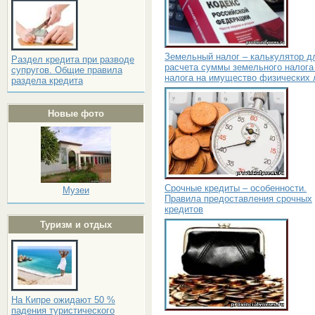
Земельный налог – калькулятор д
Раздел кредита при разводе
расчета суммы земельного налога
супругов. Общие правила
налога на имущество физических 
раздела кредита
Новые фото
Срочные кредиты – особенности.
Музеи
Правила предоставления срочных
кредитов
Туризм и отдых
На Кипре ожидают 50 %
падения туристического