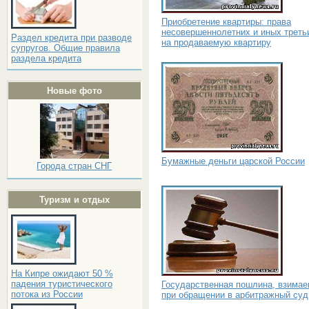
Приобретение квартиры: права
несовершеннолетних и иных треть
Раздел кредита при разводе
на продаваемую квартиру
супругов. Общие правила
раздела кредита
Новые фото
Бумажные деньги царской России
Города стран СНГ
Туризм и отдых
На Кипре ожидают 50 %
падения туристического
Государственная пошлина, взима
потока из России
при обращении в арбитражный суд