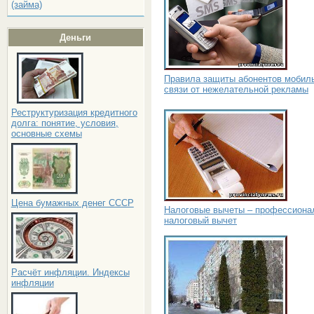
(займа)
Деньги
Правила защиты абонентов мобил
связи от нежелательной рекламы
Реструктуризация кредитного
долга: понятие, условия,
основные схемы
Цена бумажных денег СССР
Налоговые вычеты – профессиона
налоговый вычет
Расчёт инфляции. Индексы
инфляции