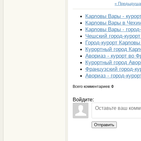
« Предыдуща
Карловы Вары - курор
Карловы Вары в Чехи
Карловы Вары - город
Чешский город-курор
Город-курорт Карловы
Курортный город Карл
Авориаз - курорт во 
Курортный город Авор
Французский город-ку
Авориаз - город-куро
Всего комментариев
:
0
Войдите:
Отправить