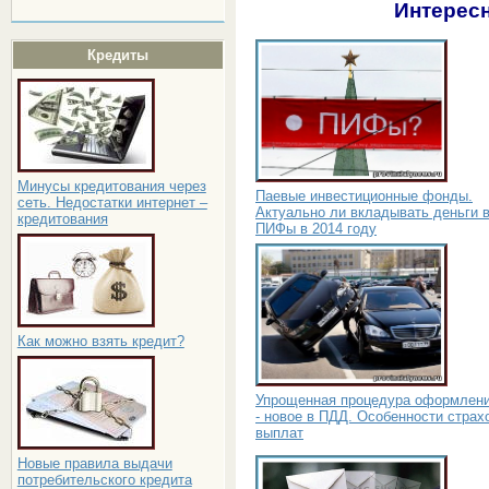
Интересн
Кредиты
Минусы кредитования через
Паевые инвестиционные фонды.
сеть. Недостатки интернет –
Актуально ли вкладывать деньги 
кредитования
ПИФы в 2014 году
Как можно взять кредит?
Упрощенная процедура оформлен
- новое в ПДД. Особенности страх
выплат
Новые правила выдачи
потребительского кредита