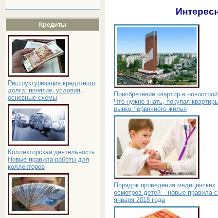
Интересн
Кредиты
Реструктуризация кредитного
долга: понятие, условия,
Приобретение квартир в новострой
основные схемы
Что нужно знать, покупая квартир
рынке первичного жилья
Коллекторская деятельность.
Новые правила работы для
коллекторов
Порядок проведения медицинских
осмотров детей – новые правила с
января 2018 года