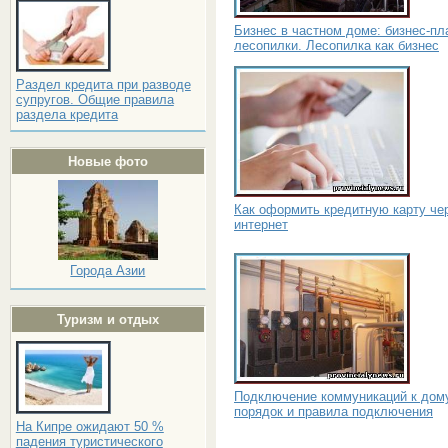
Бизнес в частном доме: бизнес-пл
лесопилки. Лесопилка как бизнес
Раздел кредита при разводе
супругов. Общие правила
раздела кредита
Новые фото
Как оформить кредитную карту че
интернет
Города Азии
Туризм и отдых
Подключение коммуникаций к дом
порядок и правила подключения
На Кипре ожидают 50 %
падения туристического