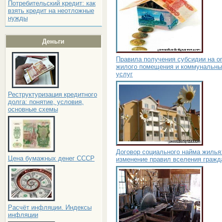
Потребительский кредит: как
взять кредит на неотложные
нужды
Деньги
Правила получения субсидии на о
жилого помещения и коммунальны
услуг
Реструктуризация кредитного
долга: понятие, условия,
основные схемы
Договор социального найма жилья
Цена бумажных денег СССР
изменение правил вселения гражд
Расчёт инфляции. Индексы
инфляции