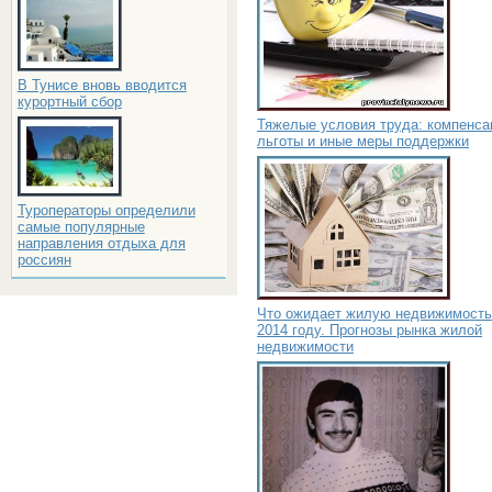
В Тунисе вновь вводится
курортный сбор
Тяжелые условия труда: компенса
льготы и иные меры поддержки
Туроператоры определили
самые популярные
направления отдыха для
россиян
Что ожидает жилую недвижимость
2014 году. Прогнозы рынка жилой
недвижимости