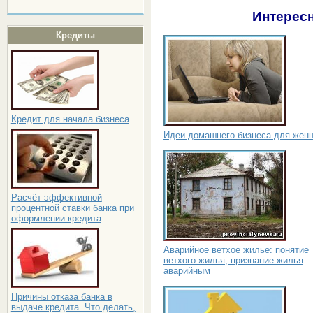
Интересн
Кредиты
Кредит для начала бизнеса
Идеи домашнего бизнеса для жен
Расчёт эффективной
процентной ставки банка при
оформлении кредита
Аварийное ветхое жилье: понятие
ветхого жилья, признание жилья
аварийным
Причины отказа банка в
выдаче кредита. Что делать,