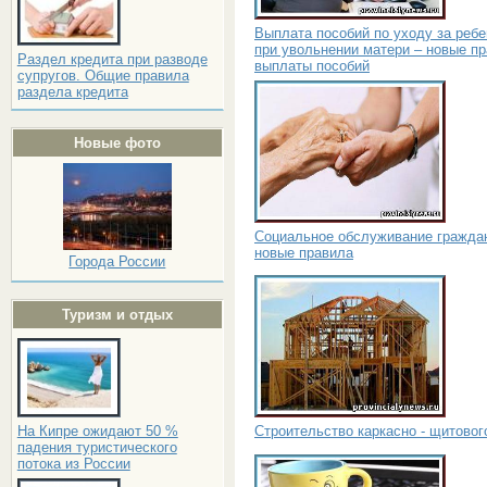
Выплата пособий по уходу за реб
при увольнении матери – новые п
Раздел кредита при разводе
выплаты пособий
супругов. Общие правила
раздела кредита
Новые фото
Социальное обслуживание гражда
новые правила
Города России
Туризм и отдых
Строительство каркасно - щитовог
На Кипре ожидают 50 %
падения туристического
потока из России