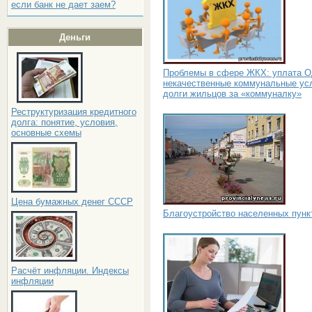
если банк не дает заем?
Деньги
Проблемы в сфере ЖКХ: уплата О
некачественные коммунальные усл
долги жильцов за «коммуналку»
Реструктуризация кредитного
долга: понятие, условия,
основные схемы
Цена бумажных денег СССР
Благоустройство населенных пунк
Расчёт инфляции. Индексы
инфляции