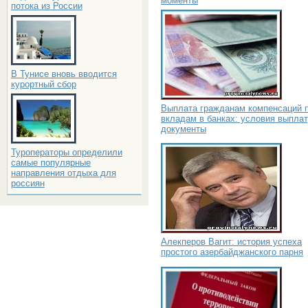
моменты
потока из России
В Тунисе вновь вводится
курортный сбор
Выплата гражданам компенсаций 
вкладам в банках: условия выплат
документы
Туроператоры определили
самые популярные
направления отдыха для
россиян
Алекперов Вагит: история успеха
простого азербайджанского парня