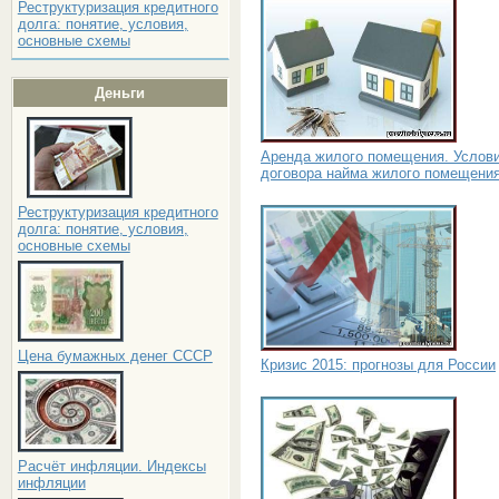
Реструктуризация кредитного
долга: понятие, условия,
основные схемы
Деньги
Аренда жилого помещения. Услов
договора найма жилого помещени
Реструктуризация кредитного
долга: понятие, условия,
основные схемы
Цена бумажных денег СССР
Кризис 2015: прогнозы для России
Расчёт инфляции. Индексы
инфляции