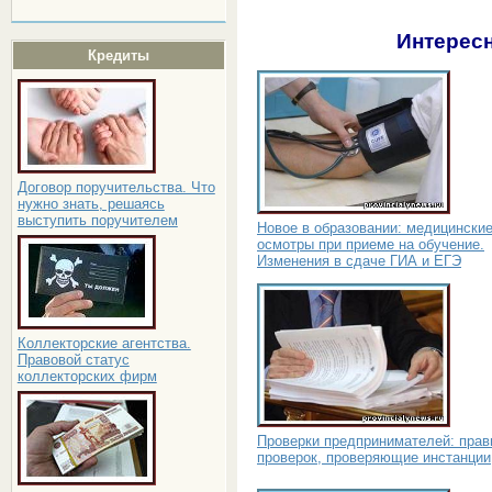
Интересн
Кредиты
Договор поручительства. Что
нужно знать, решаясь
выступить поручителем
Новое в образовании: медицински
осмотры при приеме на обучение.
Изменения в сдаче ГИА и ЕГЭ
Коллекторские агентства.
Правовой статус
коллекторских фирм
Проверки предпринимателей: прав
проверок, проверяющие инстанции