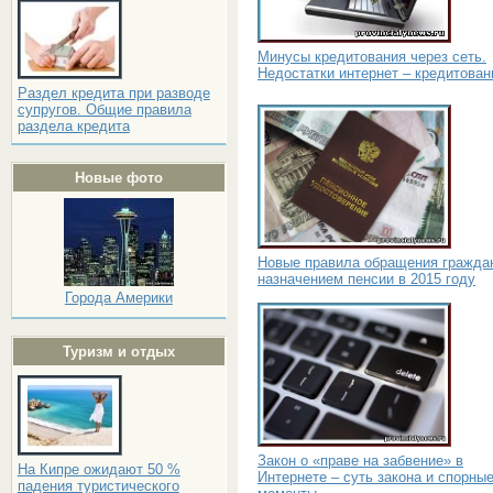
Минусы кредитования через сеть.
Недостатки интернет – кредитован
Раздел кредита при разводе
супругов. Общие правила
раздела кредита
Новые фото
Новые правила обращения гражда
назначением пенсии в 2015 году
Города Америки
Туризм и отдых
Закон о «праве на забвение» в
На Кипре ожидают 50 %
Интернете – суть закона и спорны
падения туристического