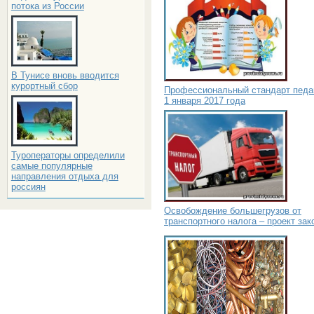
потока из России
В Тунисе вновь вводится
курортный сбор
Профессиональный стандарт педаг
1 января 2017 года
Туроператоры определили
самые популярные
направления отдыха для
россиян
Освобождение большегрузов от
транспортного налога – проект зак