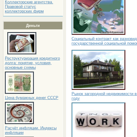
Коллекторские агентства.
Правовой статус
коллекторских фирм
Деньги
Социальный контракт как разнови
государственной социальной пом
Реструктуризация кредитного
долга: понятие, условия,
основные схемы
Рынок загородной недвижимости в
Цена бумажных денег СССР
году
Расчёт инфляции. Индексы
инфляции