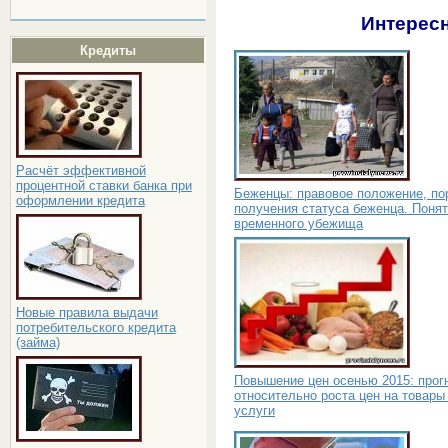
Интересн
Кредиты
Расчёт эффективной
процентной ставки банка при
Беженцы: правовое положение, по
оформлении кредита
получения статуса беженца. Поня
временного убежища
Новые правила выдачи
потребительского кредита
(займа)
Повышение цен осенью 2015: прог
относительно роста цен на товары
услуги