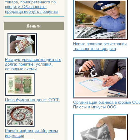
товара, приобретенного по
кредиту. Обязанность
продавца вернуть проценты
Деньги
Новые правила регистрации
транспортных средств
Реструктуризация кредитного
долга: понятие, условия,
основные схемы
Цена бумажных денег СССР
Организация бизнеса в форме ОО
Плюсы и минусы ООО
Расчёт инфляции. Индексы
инфляции