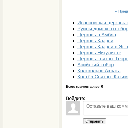
« Пре
Иоанновская церковь 
Руины домского собо
Церковь в Амбла
Церковь Каарли
Церковь Каарли в Эст
Церковь Нигулисте
Церковь святого Георг
Анийский собор
Колокольня Ахпата
Костёл Святого Кази
Всего комментариев
:
0
Войдите:
Отправить