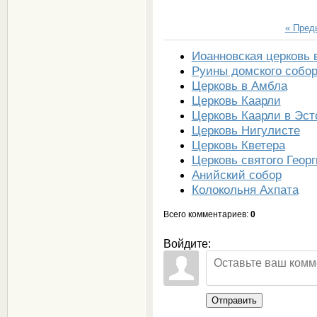
« Пре
Иоанновская церковь 
Руины домского собо
Церковь в Амбла
Церковь Каарли
Церковь Каарли в Эст
Церковь Нигулисте
Церковь Кветера
Церковь святого Георг
Анийский собор
Колокольня Ахпата
Всего комментариев
:
0
Войдите:
Отправить