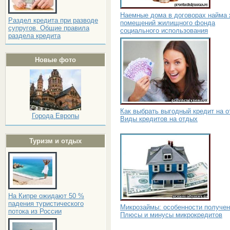
Наемные дома в договорах найма
Раздел кредита при разводе
помещений жилищного фонда
супругов. Общие правила
социального использования
раздела кредита
Новые фото
Как выбрать выгодный кредит на о
Города Европы
Виды кредитов на отдых
Туризм и отдых
На Кипре ожидают 50 %
падения туристического
Микрозаймы: особенности получен
потока из России
Плюсы и минусы микрокредитов