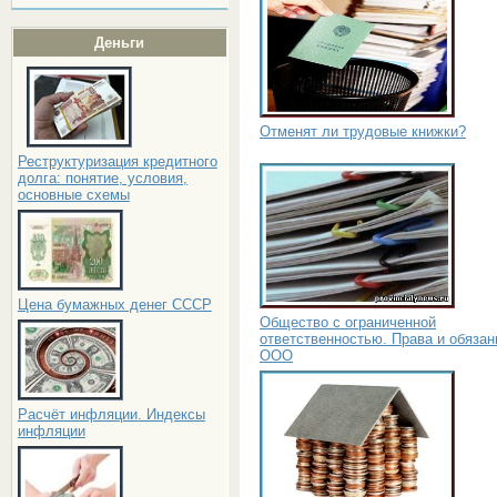
Деньги
Отменят ли трудовые книжки?
Реструктуризация кредитного
долга: понятие, условия,
основные схемы
Цена бумажных денег СССР
Общество с ограниченной
ответственностью. Права и обязан
ООО
Расчёт инфляции. Индексы
инфляции