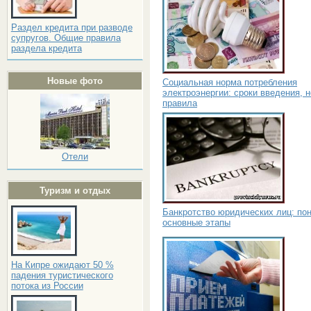
Раздел кредита при разводе
супругов. Общие правила
раздела кредита
Новые фото
Социальная норма потребления
электроэнергии: сроки введения, 
правила
Отели
Туризм и отдых
Банкротство юридических лиц: пон
основные этапы
На Кипре ожидают 50 %
падения туристического
потока из России