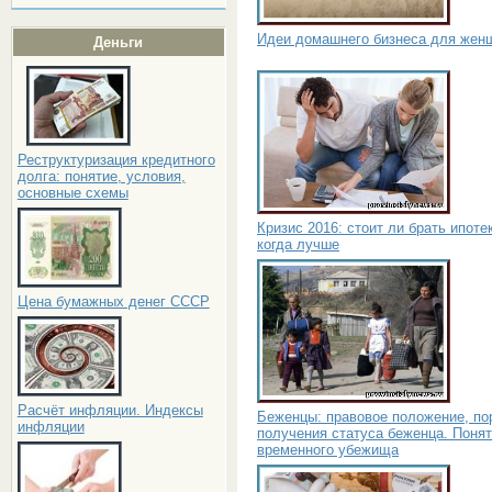
Идеи домашнего бизнеса для жен
Деньги
Реструктуризация кредитного
долга: понятие, условия,
основные схемы
Кризис 2016: стоит ли брать ипоте
когда лучше
Цена бумажных денег СССР
Расчёт инфляции. Индексы
Беженцы: правовое положение, по
инфляции
получения статуса беженца. Поня
временного убежища