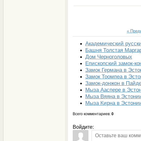
« Пре
Академический русск
Башня Толстая Марга
Дом Черноголовых
Епископский замок-ко
Замок Германа в Эсто
Замок Тоомпеа в Эст
Замок-донжон в Пайд
Мыза Ааспере в Эсто
Мыза Вяяна в Эстони
Мыза Кирна в Эстони
Всего комментариев
:
0
Войдите: