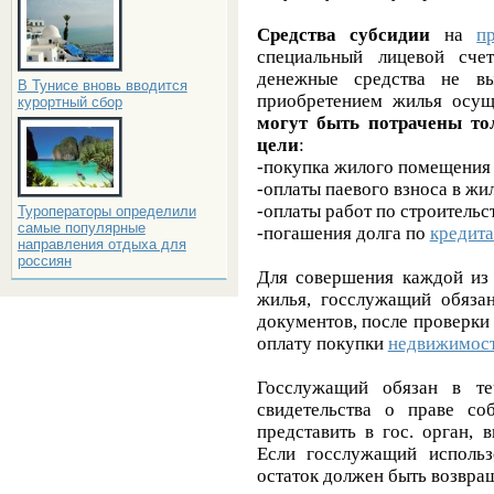
Средства субсидии
на
п
специальный лицевой сче
денежные средства не вы
В Тунисе вновь вводится
приобретением жилья осущ
курортный сбор
могут быть потрачены то
цели
:
-покупка жилого помещения
-оплаты паевого взноса в ж
-оплаты работ по строитель
Туроператоры определили
самые популярные
-погашения долга по
кредит
направления отдыха для
россиян
Для совершения каждой из
жилья, госслужащий обязан
документов, после проверки 
оплату покупки
недвижимос
Госслужащий обязан в те
свидетельства о праве со
представить в гос. орган,
Если госслужащий использ
остаток должен быть возвра