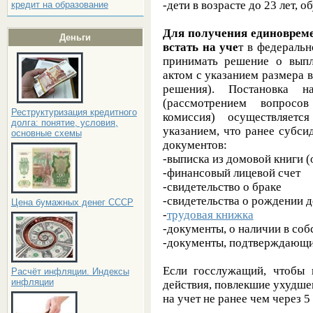
-дети в возрасте до 23 лет,
кредит на образование
Для получения единоврем
Деньги
встать на уче
т в федеральн
принимать решение о выпл
актом с указанием размера 
решения). Постановка 
(рассмотрением вопросов
Реструктуризация кредитного
комиссия) осуществляетс
долга: понятие, условия,
указанием, что ранее субси
основные схемы
документов:
-выписка из домовой книги (
-финансовый лицевой счет
-свидетельство о браке
-свидетельства о рождении д
Цена бумажных денег СССР
-
трудовая книжка
-документы, о наличии в со
-документы, подтверждающи
Если госслужащий, чтобы 
Расчёт инфляции. Индексы
инфляции
действия, повлекшие ухудш
на учет не ранее чем через 5 