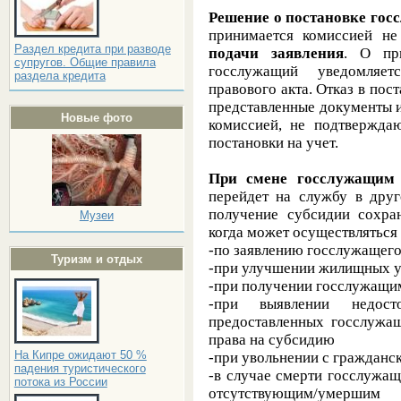
Решение о постановке гос
принимается комиссией н
Раздел кредита при разводе
подачи заявления
. О пр
супругов. Общие правила
госслужащий уведомляет
раздела кредита
правового акта. Отказ в пост
представленные документы и
Новые фото
комиссией, не подтвержда
постановки на учет.
При смене госслужащим
перейдет на службу в друг
получение субсидии сохран
Музеи
когда может осуществляться 
-по заявлению госслужащег
Туризм и отдых
-при улучшении жилищных 
-при получении госслужащи
-при выявлении недост
предоставленных госслужащ
права на субсидию
На Кипре ожидают 50 %
-при увольнении с граждан
падения туристического
-в случае смерти госслужащ
потока из России
отсутствующим/умершим