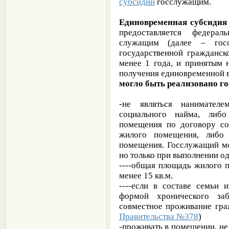
субсидии
госслужащим.
Единовременная субсидия
предоставляется федерал
служащим (далее – гос
государственной гражданс
менее 1 года, и принятым 
получения единовременной в
могло быть реализовано г
-не являться нанимате
социального найма, либ
помещения по договору со
жилого помещения, либ
помещения. Госслужащий мо
но только при выполнении од
----общая площадь жилого 
менее 15 кв.м.
----если в составе семьи 
формой хронического заб
совместное проживание гра
Правительства №378
)
-проживать в помещении, н