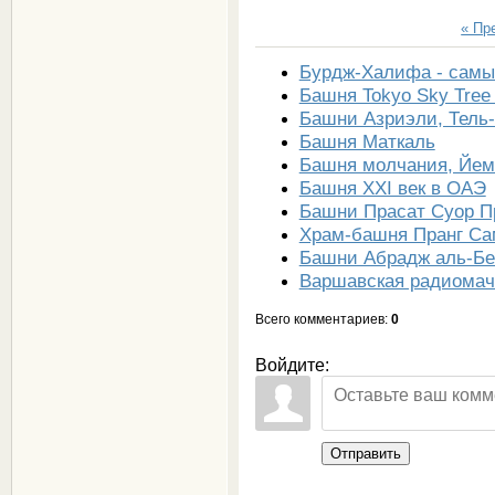
« Пр
Бурдж-Халифа - самы
Башня Tokyo Sky Tree 
Башни Азриэли, Тель
Башня Маткаль
Башня молчания, Йем
Башня XXI век в ОАЭ
Башни Прасат Суор П
Храм-башня Пранг Са
Башни Абрадж аль-Бе
Варшавская радиомач
Всего комментариев
:
0
Войдите:
Отправить