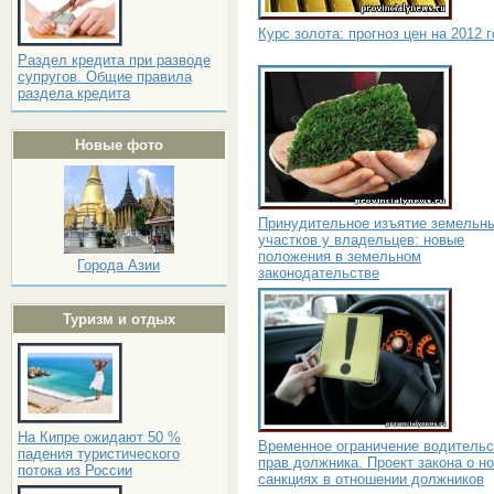
Курс золота: прогноз цен на 2012 
Раздел кредита при разводе
супругов. Общие правила
раздела кредита
Новые фото
Принудительное изъятие земельн
участков у владельцев: новые
положения в земельном
Города Азии
законодательстве
Туризм и отдых
На Кипре ожидают 50 %
Временное ограничение водительс
падения туристического
прав должника. Проект закона о н
потока из России
санкциях в отношении должников