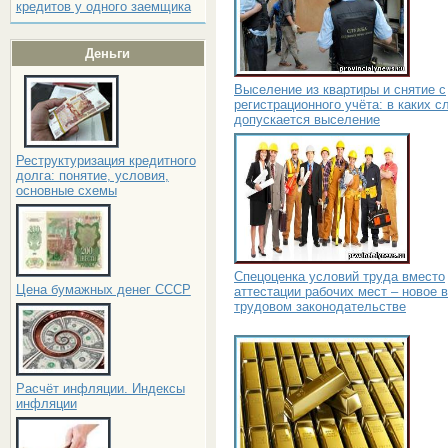
кредитов у одного заемщика
Деньги
Выселение из квартиры и снятие с
регистрационного учёта: в каких с
допускается выселение
Реструктуризация кредитного
долга: понятие, условия,
основные схемы
Спецоценка условий труда вместо
Цена бумажных денег СССР
аттестации рабочих мест – новое в
трудовом законодательстве
Расчёт инфляции. Индексы
инфляции