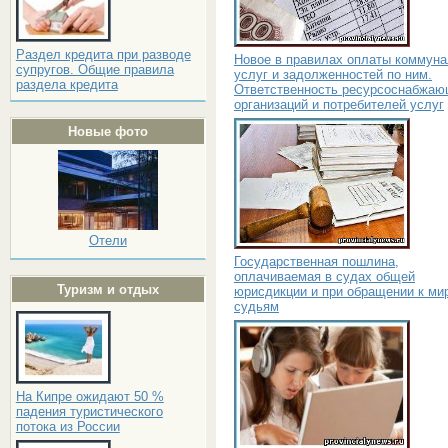
Раздел кредита при разводе
Новое в правилах оплаты коммун
супругов. Общие правила
услуг и задолженностей по ним.
раздела кредита
Ответственность ресурсоснабжа
организаций и потребителей услуг
Новые фото
Отели
Государственная пошлина,
оплачиваемая в судах общей
Туризм и отдых
юрисдикции и при обращении к м
судьям
На Кипре ожидают 50 %
падения туристического
потока из России