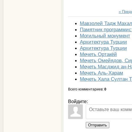
« Пре
Мавзолей Тадж Маха
Памятник программист
Могильный монумент
Архитектура Турции
Архитектура Турции
Мечеть Ортакёй
Мечеть Омейядов, Си
Мечеть Масджид ан-Н
Мечеть Аль-Харам
Мечеть Хала Султан Т
Всего комментариев
:
0
Войдите:
Отправить