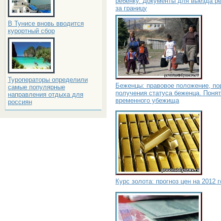
ребенку. Документы для выезда р
за границу
В Тунисе вновь вводится
курортный сбор
Туроператоры определили
Беженцы: правовое положение, по
самые популярные
получения статуса беженца. Поня
направления отдыха для
временного убежища
россиян
Курс золота: прогноз цен на 2012 