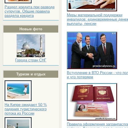
Раздел кредита при разводе
супругов. Общие правила
Меры материальной поддержки
раздела кредита
инвалидов: единовременные дене
выплаты, пенсии
Новые фото
Города стран СНГ
Вступление в ВТО России - что по
Туризм и отдых
и что потеряем
На Кипре ожидают 50 %
падения туристического
потока из России
Правила оформления загранпаспо