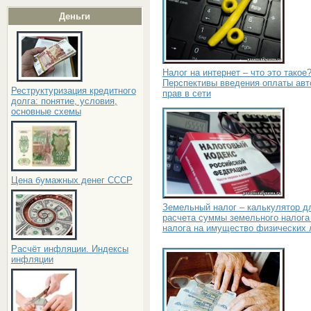
Деньги
Налог на интернет – что это такое
Перспективы введения оплаты авт
Реструктуризация кредитного
прав в сети
долга: понятие, условия,
основные схемы
Цена бумажных денег СССР
Земельный налог – калькулятор д
расчета суммы земельного налога
налога на имущество физических 
Расчёт инфляции. Индексы
инфляции