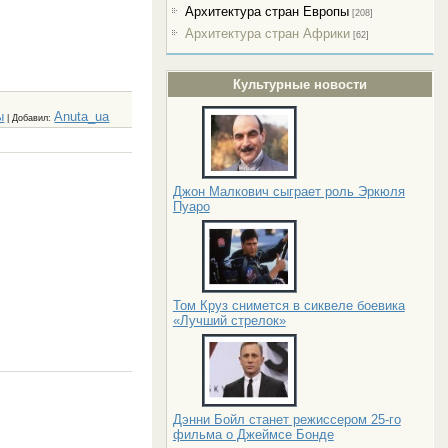
Архитектура стран Европы
[208]
Архитектура стран Африки
[62]
Культурные новости
ы
Anuta_ua
|
Добавил
:
Джон Малкович сыграет роль Эркюля
Пуаро
Том Круз снимется в сиквеле боевика
«Лучший стрелок»
Дэнни Бойл станет режиссером 25-го
фильма о Джеймсе Бонде