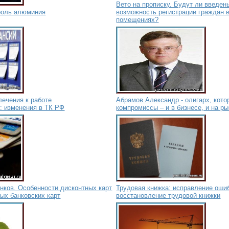
Вето на прописку. Будут ли введен
ороль алюминия
возможность регистрации граждан 
помещениях?
лечения к работе
Абрамов Александр - олигарх, кото
: изменения в ТК РФ
компромиссы – и в бизнесе, и на р
нков. Особенности дисконтных карт
Трудовая книжка: исправление ошиб
ных банковских карт
восстановление трудовой книжки