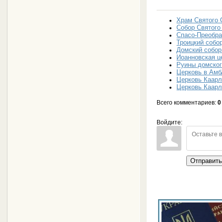
Храм Святого 
Собор Святого
Спасо-Преобра
Троицкий собо
Домский собор
Иоанновская ц
Руины домског
Церковь в Амб
Церковь Каар
Церковь Каарл
Всего комментариев
:
0
Войдите:
Отправит