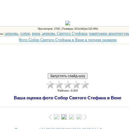
Просмотров
: 2792 |
Размеры
: 621x442px/115.6Kb
церковь
собор
вена
церковь Святого Стефана
памятники архитектур
еги
:
,
,
,
,
Фото Собор Святого Стефана в Вене в полном размере
Рейтинг
:
0.0
/
0
Ваша оценка фото Собор Святого Стефана в Вене