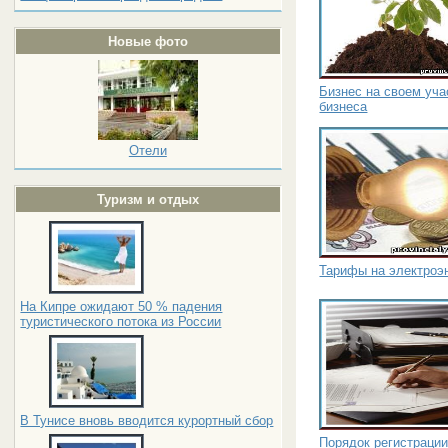
Новые фото
Бизнес на своем уча
бизнеса
Отели
Туризм и отдых
Тарифы на электроэн
На Кипре ожидают 50 % падения
туристического потока из России
В Тунисе вновь вводится курортный сбор
Порядок регистраци