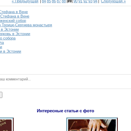
« Предыдущая
84
85
86
87
88
90
91
92
93
94
Следующая »
|
[
89
]
|
Стефана в Вене
 Стефана в Вене
женский собор
р Троице-Сергиева монастыря
 в Эстонии
ерковь в Эстонии
о собора
ла
ли
и в Эстонии
ь
Интересные статьи с фото