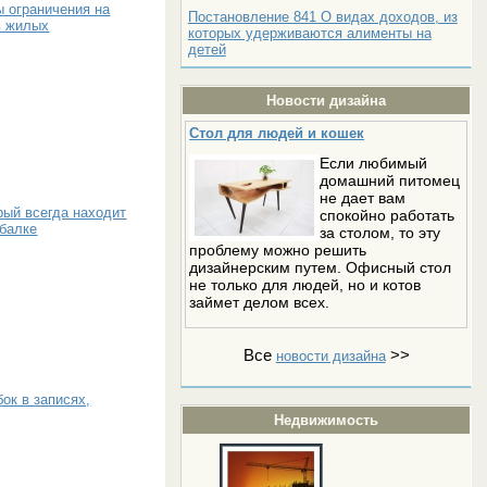
ы ограничения на
Постановление 841 О видах доходов, из
в жилых
которых удерживаются алименты на
детей
Новости дизайна
Стол для людей и кошек
Если любимый
домашний питомец
не дает вам
рый всегда находит
спокойно работать
ыбалке
за столом, то эту
проблему можно решить
дизайнерским путем. Офисный стол
не только для людей, но и котов
займет делом всех.
Все
>>
новости дизайна
ок в записях,
Недвижимость