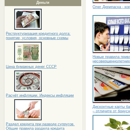
Деньги
Олег Дерипаска - к
Реструктуризация кредитного долга:
понятие, условия, основные схемы
Новые правила прив
несовершеннолетних
Цена бумажных денег СССР
Расчёт инфляции. Индексы инфляции
Дисконтные карты ба
– отличите от бонус
Раздел кредита при разводе супругов.
Общие правила раздела кредита