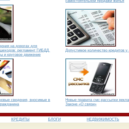
самостоятельной продажи жилья
дения на дорогах для
ешеходов: регламент ГИБДД,
Допустимое количество кредитов у
ы и круговое движение
новые сведения, вносимые в
Новые правила смс-рассылки рекла
гражданина
Законе «О связи»
КРЕДИТЫ
БЛОГИ
НЕДВИЖИМОСТЬ