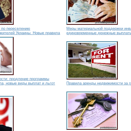
е по переселению
Меры материальной поддержки инв
 жителей Украины. Новые правила
единовременные денежные выплаты
сти: продление программы
ла, новые виды выплат и льгот
Правила аренды недвижимости за г