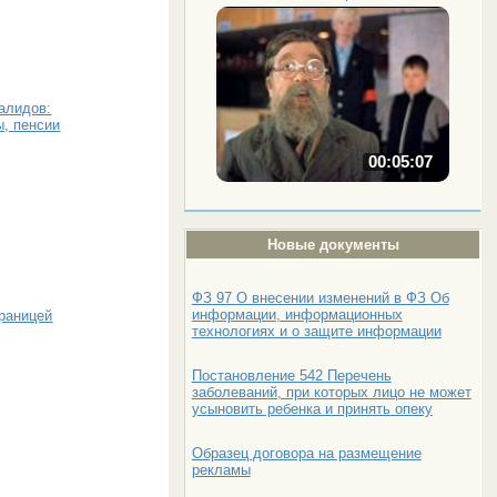
алидов:
, пенсии
00:05:07
Новые документы
ФЗ 97 О внесении изменений в ФЗ Об
информации, информационных
раницей
технологиях и о защите информации
Постановление 542 Перечень
заболеваний, при которых лицо не может
усыновить ребенка и принять опеку
Образец договора на размещение
рекламы