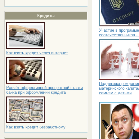
Кредиты
Участие в программ
соотечественников -
Как взять кредит через интернет
Поддержка рождаемо
Расчёт эффективной процентной ставки
материнского капита
банка при оформлении кредита
семьям с детьми
Как взять кредит безработному