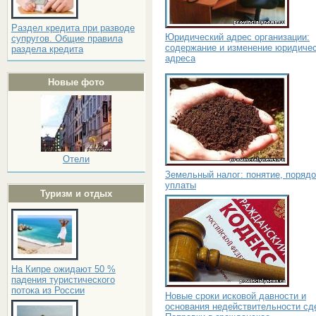
Раздел кредита при разводе
Юридический адрес организации:
супругов. Общие правила
содержание и изменение юридичес
раздела кредита
адреса
Новые фото
Отели
Земельный налог: понятие, порядо
уплаты
Туризм и отдых
На Кипре ожидают 50 %
падения туристического
потока из России
Новые сроки исковой давности и
основания недействительности сд