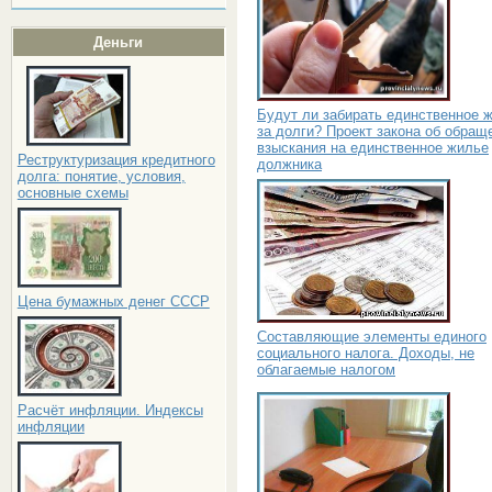
Деньги
Будут ли забирать единственное 
за долги? Проект закона об обращ
взыскания на единственное жилье
Реструктуризация кредитного
должника
долга: понятие, условия,
основные схемы
Цена бумажных денег СССР
Составляющие элементы единого
социального налога. Доходы, не
облагаемые налогом
Расчёт инфляции. Индексы
инфляции