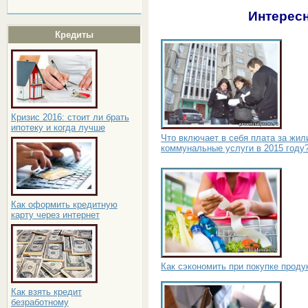
Интересн
Кредиты
Кризис 2016: стоит ли брать
ипотеку и когда лучше
Что включает в себя плата за жил
коммунальные услуги в 2015 году
Как оформить кредитную
карту через интернет
Как сэкономить при покупке проду
Как взять кредит
безработному