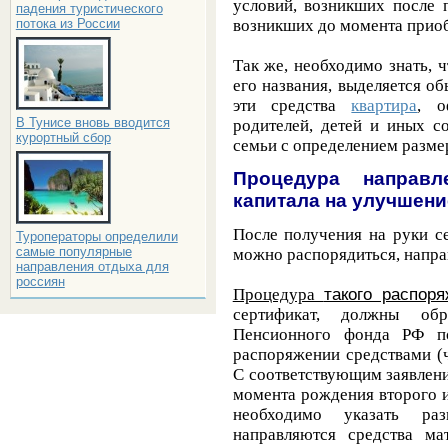
условий, возникших после п
падения туристического
потока из России
возникших до момента приоб
Так же, необходимо знать, ч
его названия, выделяется о
эти средства
квартира
, о
В Тунисе вновь вводится
родителей, детей и иных 
курортный сбор
семьи с определением разме
Процедура направл
капитала на улучшен
После получения на руки с
Туроператоры определили
самые популярные
можно распорядиться, напра
направления отдыха для
россиян
Процедура
такого распор
сертификат, должны обр
Пенсионного фонда РФ по
распоряжении средствами (ч
С соответствующим заявлени
момента рождения второго 
необходимо указать раз
направляются средства ма