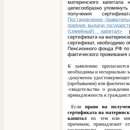
материнского капитала
целесообразно упомянуть
получения сертифик
Постановление правитель
порядке выдачи государст
(семейный) капитал»
ре
сертификата на матерински
сертификат, необходимо о
Пенсионного фонда РФ по
фактического проживания 
К заявлению прилагаются
необходимы и нотариально з
-документа удостоверяющег
(пребывания) или фактическ
-свидетельства о рождени
принадлежность к гражданст
Если
право на получен
сертификата на материнс
капитал
по тем или ин
причинам, принадлежит от
усыновителю, опекуну, 