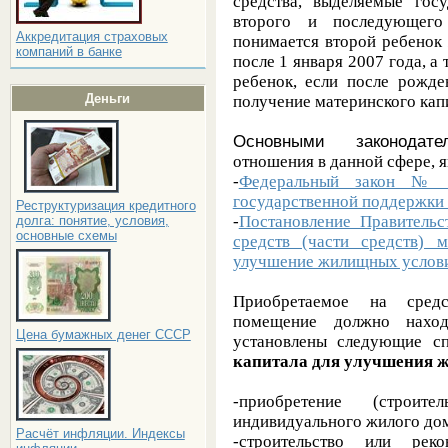
средства, выделяемые го
второго и последующего
Аккредитация страховых
понимается второй ребенок
компаний в банке
после 1 января 2007 года, а
ребенок, если после рожде
Деньги
получение материнского кап
Основными законодат
отношения в данной сфере, я
-
Федеральный закон № 
государственной поддержки 
Реструктуризация кредитного
-
Постановление Правитель
долга: понятие, условия,
основные схемы
средств (части средств) м
улучшение жилищных услови
Приобретаемое на средс
помещение должно наход
Цена бумажных денег СССР
установлены следующие
с
капитала для улучшения 
-приобретение (строи
индивидуального жилого до
Расчёт инфляции. Индексы
-строительство или реко