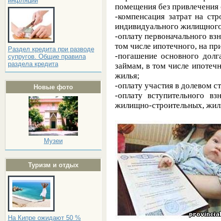
инфляции
помещения без привлечения 
-компенсация затрат на ст
индивидуального жилищного 
-оплату первоначального вз
том числе ипотечного, на пр
Раздел кредита при разводе
-погашение основного долг
супругов. Общие правила
раздела кредита
займам, в том числе ипотеч
жилья;
-оплату участия в долевом с
Новые фото
-оплату вступительного вз
жилищно-строительных, жил
Музеи
Туризм и отдых
На Кипре ожидают 50 %