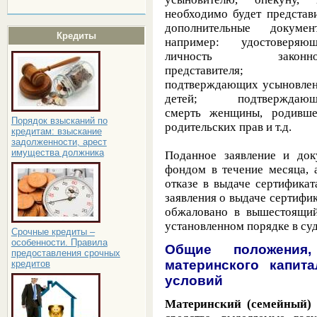
необходимо будет представ
дополнительные документ
Кредиты
например: удостоверяющ
личность законно
представителя;
подтверждающих усыновле
детей; подтверждающ
смерть женщины, родивше
Порядок взысканий по
родительских прав и т.д.
кредитам: взыскание
задолженности, арест
имущества должника
Поданное заявление и до
фондом в течение месяца, 
отказе в выдаче сертификат
заявления о выдаче
сертифик
обжаловано в вышестоящи
установленном порядке в суд
Срочные кредиты –
особенности. Правила
Общие положения,
предоставления срочных
материнского капит
кредитов
условий
Материнский (семейный)