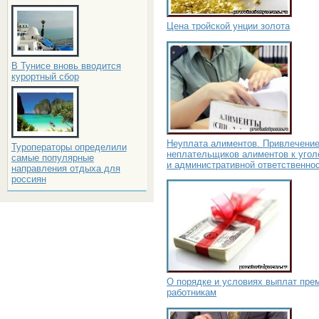
Цена тройской унции золота
В Тунисе вновь вводится
курортный сбор
Неуплата алиментов. Привлечени
Туроператоры определили
неплательщиков алиментов к угол
самые популярные
и административной ответственно
направления отдыха для
россиян
О порядке и условиях выплат пре
работникам