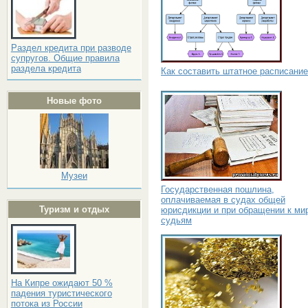
Раздел кредита при разводе
супругов. Общие правила
раздела кредита
Как составить штатное расписание
Новые фото
Музеи
Государственная пошлина,
оплачиваемая в судах общей
Туризм и отдых
юрисдикции и при обращении к м
судьям
На Кипре ожидают 50 %
падения туристического
потока из России