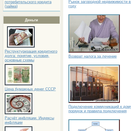
Рынок загородной недвижимости в
потребительского кредита
году
(займа)
Деньги
Реструктуризация кредитного
долга: понятие, условия,
Возврат налога за лечение
основные схемы
Цена бумажных денег СССР
Подключение коммуникаций к дом
порядок и правила подключения
Расчёт инфляции. Индексы
инфляции