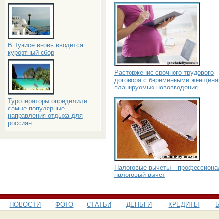
В Тунисе вновь вводится
курортный сбор
Расторжение срочного трудового
договора с беременными женщина
планируемые нововведения
Туроператоры определили
самые популярные
направления отдыха для
россиян
Налоговые вычеты – профессиона
налоговый вычет
НОВОСТИ
ФОТО
СТАТЬИ
ДЕНЬГИ
КРЕДИТЫ