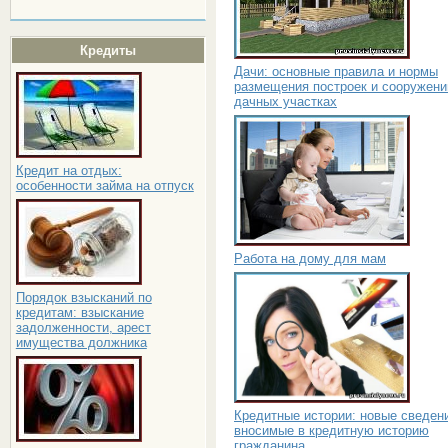
Кредиты
Дачи: основные правила и нормы
размещения построек и сооружени
дачных участках
Кредит на отдых:
особенности займа на отпуск
Работа на дому для мам
Порядок взысканий по
кредитам: взыскание
задолженности, арест
имущества должника
Кредитные истории: новые сведен
вносимые в кредитную историю
гражданина