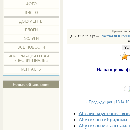
ФОТО
ВИДЕО
ДОКУМЕНТЫ
БЛОГИ
Просмотров
: 
Растения в горш
Дата
: 12.12.2012 |
Теги
:
УСЛУГИ
Д
ВСЕ НОВОСТИ
ИНФОРМАЦИЯ О САЙТЕ
«ПРОВИНЦИАЛЫ»
КОНТАКТЫ
Ваша оценка ф
Новые объявления
« Предыдущая
13
14
15
|
Абелия крупноцветков
Абутилон гибридный
Абутилон мегапотамс