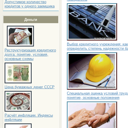
Допустимое количество
кредитов у одного заемщика
Деньги
Выбор кредитного учреждения: как
определить степень надежности б
Реструктуризация кредитного
долга: понятие, условия,
основные схемы
Цена бумажных денег СССР
Специальная оценка условий труд
понятие, основные положения
Расчёт инфляции. Индексы
инфляции