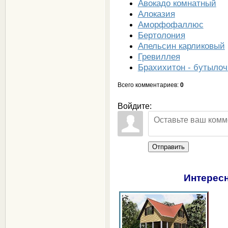
Авокадо комнатный
Алоказия
Аморфофаллюс
Бертолония
Апельсин карликовый
Гревиллея
Брахихитон - бутылоч
Всего комментариев
:
0
Войдите:
Отправить
Интересн