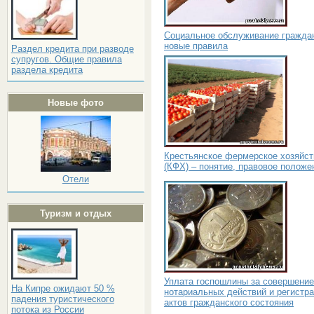
Социальное обслуживание гражда
новые правила
Раздел кредита при разводе
супругов. Общие правила
раздела кредита
Новые фото
Крестьянское фермерское хозяйст
(КФХ) – понятие, правовое положе
Отели
Туризм и отдых
Уплата госпошлины за совершение
На Кипре ожидают 50 %
нотариальных действий и регистр
падения туристического
актов гражданского состояния
потока из России