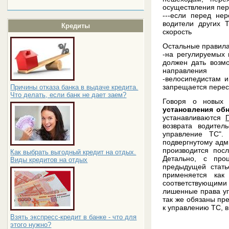
осуществления пер
---если перед не
водители других 
Кредиты
скорость
Остальные правила 
-на регулируемых
должен дать возмо
направления
-велосипедистам 
запрещается перес
Причины отказа банка в выдаче кредита.
Что делать, если банк не дает заем?
Говоря о новых 
установления об
устанавливаются
возврата водител
управление ТС".
подвергнутому адм
производится пос
Как выбрать выгодный кредит на отдых.
Детально, с про
Виды кредитов на отдых
предыдущей стать
применяется как
соответствующими
лишенные права у
так же обязаны пр
к управлению ТС, 
Взять экспресс-кредит в банке - что для
этого нужно?