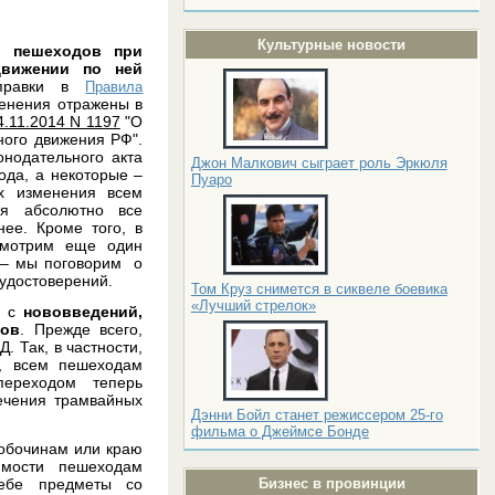
Культурные новости
и пешеходов при
движении по ней
оправки в
Правила
енения отражены в
.11.2014 N 1197
"О
ного движения РФ".
онодательного акта
Джон Малкович сыграет роль Эркюля
года, а некоторые –
Пуаро
х изменения всем
я абсолютно все
нее. Кроме того, в
смотрим еще один
– мы поговорим о
 удостоверений.
Том Круз снимется в сиквеле боевика
«Лучший стрелок»
– с
нововведений,
дов
. Прежде всего,
. Так, в частности,
и, всем пешеходам
переходом теперь
ечения трамвайных
Дэнни Бойл станет режиссером 25-го
фильма о Джеймсе Бонде
 обочинам или краю
имости пешеходам
ебе предметы со
Бизнес в провинции