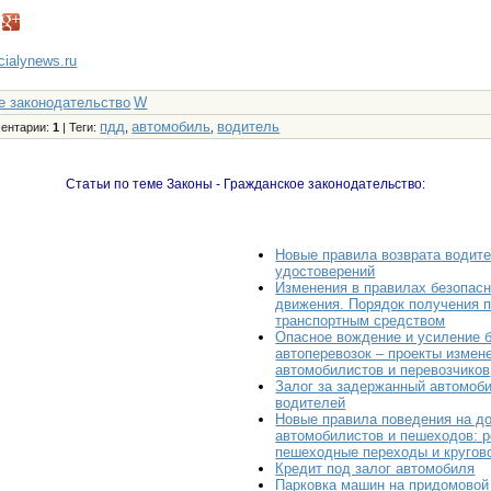
ncialynews.ru
е законодательство
W
пдд
автомобиль
водитель
ентарии
:
1
|
Теги
:
,
,
Статьи по теме Законы - Гражданское законодательство:
Новые правила возврата водит
удостоверений
Изменения в правилах безопас
движения. Порядок получения п
транспортным средством
Опасное вождение и усиление 
автоперевозок – проекты измен
автомобилистов и перевозчиков
Залог за задержанный автомоб
водителей
Новые правила поведения на д
автомобилистов и пешеходов: 
пешеходные переходы и кругов
Кредит под залог автомобиля
Парковка машин на придомовой 