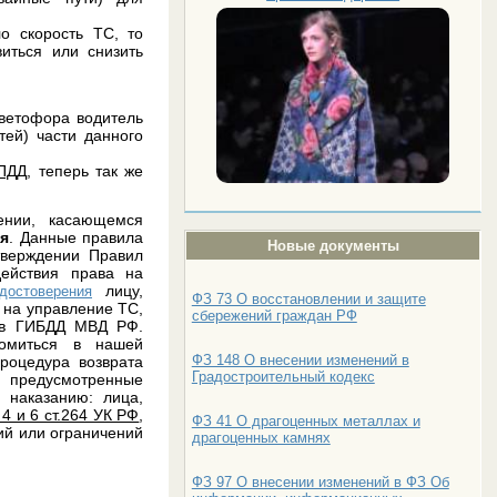
о скорость ТС, то
иться или снизить
ветофора водитель
тей) части данного
 ПДД
, теперь так же
ении, касающемся
я
. Данные правила
Новые документы
верждении Правил
действия права на
лицу,
достоверения
ФЗ 73 О восстановлении и защите
 на управление ТС,
сбережений граждан РФ
) в ГИБДД МВД РФ.
комиться в нашей
ФЗ 148 О внесении изменений в
роцедура возврата
Градостроительный кодекс
 предусмотренные
 наказанию: лица,
, 4 и 6 ст.264 УК РФ
,
ФЗ 41 О драгоценных металлах и
ий или ограничений
драгоценных камнях
ФЗ 97 О внесении изменений в ФЗ Об