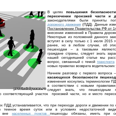
В целях
повышения безопасност
пересечении проезжей части и 
законодателями были приняты п
(ПДД). Данные изм
дорожного движения
Постановлении Правительства РФ от 14
внесении изменений в Правила дорож
Некоторые из положений данного зак
вступят в силу только с 1 июля 2015 
ранее, но в любом случае, об эти
пешеходам – а таковыми являютс
граждане страны, следует знать зара
нашей сегодняшней статье мы рас
вопрос, связанный с темой
транспорта
новых правилах возврата водительских
Начнем разговор с первого вопроса 
касающихся безопасности пешехо
изменения коснулись терминологии ПДД
в соответствии с новыми правилам
следует знать, что пешеходным 
ко соответствующий участок проезжей части, но и место перес
х ПДД устанавливается, что при переходе дороги и движении по
в темное время суток или в условиях недостаточной вид
 а вне
пешеходы обязаны, иметь при с
населенных пунктов