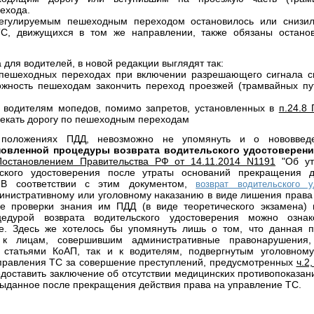
ехода.
регулируемым пешеходным переходом остановилось или снизил
ТС, движущихся в том же направлении, также обязаны останов
для водителей, в новой редакции выглядят так:
 пешеходных переходах при включении разрешающего сигнала с
жность пешеходам закончить переход проезжей (трамвайных пу
и водителям мопедов, помимо запретов, установленных в
п.24.8
екать дорогу по пешеходным переходам
положениях ПДД, невозможно не упомянуть и о нововвед
новленной процедуры возврата водительского удостоверени
Постановлением Правительства РФ от 14.11.2014 N1191
"Об ут
ьского удостоверения после утраты оснований прекращения 
 В соответствии с этим документом,
возврат водительского у
инистративному или уголовному наказанию в виде лишения права
ле проверки знания им ПДД (в виде теоретического экзамена
цедурой возврата водительского удостоверения можно озна
е. Здесь же хотелось бы упомянуть лишь о том, что данная п
 к лицам, совершившим административные правонарушения,
 статьями КоАП, так и к водителям, подвергнутым уголовному
правления ТС за совершение преступлений, предусмотренных
ч.2
едоставить заключение об отсутствии медицинских противопоказан
выданное после прекращения действия права на управление ТС.