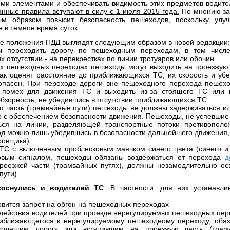
и элементами и обеспечивать видимость этих предметов водит
анные правила вступают в силу с 1 июля 2015 года.
По мнению зак
м образом повысит безопасность пешеходов, поскольку улу
е в темное время суток.
ие положения ПДД выглядят следующим образом в новой редакции
ы переходить дорогу по пешеходным переходам, в том числ
х отсутствии - на перекрестках по линии тротуаров или обочин
х пешеходных переходах пешеходы могут выходить на проезжую
 как оценят расстояние до приближающихся ТС, их скорость и убе
опасен. При переходе дороги вне пешеходного перехода пешехо
 помех для движения ТС и выходить из-за стоящего ТС или и
бзорность, не убедившись в отсутствии приближающихся ТС
ю часть (трамвайные пути) пешеходы не должны задерживаться ил
но с обеспечением безопасности движения. Пешеходы, не успевшие 
ься на линии, разделяющей транспортные потоки противополо
д можно лишь убедившись в безопасности дальнейшего движения, 
ровщика)
ТС с включенным проблесковым маячком синего цвета (синего и 
овым сигналом, пешеходы обязаны воздержаться от перехода
д
роезжей части (трамвайных путях), должны незамедлительно ос
пути)
коснулись и водителей ТС
. В частности, для них устанавл
овится запрет на обгон на пешеходных переходах
 действия водителей при проезде нерегулируемых пешеходных пер
риближающегося к нерегулируемому пешеходному переходу, обяз
ходящим дорогу или вступившим на проезжую часть (трам