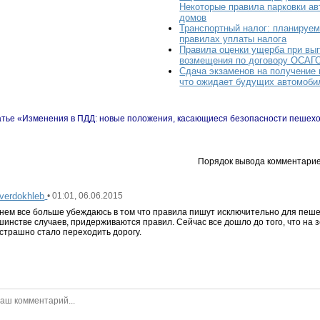
Некоторые правила парковки ав
домов
Транспортный налог: планируе
правилах уплаты налога
Правила оценки ущерба при вып
возмещения по договору ОСАГ
Сдача экзаменов на получение 
что ожидает будущих автомоби
атье «Изменения в ПДД: новые положения, касающиеся безопасности пешех
Порядок вывода комментарие
tverdokhleb
• 01:01, 06.06.2015
нем все больше убеждаюсь в том что правила пишут исключительно для пешех
ьшинстве случаев, придерживаются правил. Сейчас все дошло до того, что на 
страшно стало переходить дорогу.