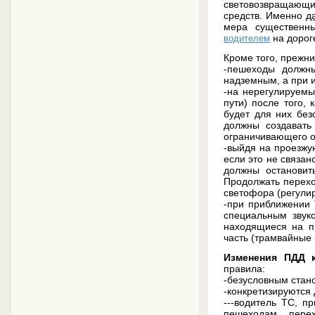
световозвращающим
средств. Именно
д
мера существенны
на дорог
водителем
Кроме того, прежн
-пешеходы должн
надземным, а при и
-на нерегулируемы
пути) после того,
будет для них без
должны создавать
ограничивающего о
-выйдя на проезжу
если это не связа
должны остановит
Продолжать перехо
светофора (регули
-при приближении 
специальным звук
находящиеся на п
часть (трамвайные 
Изменения ПДД 
правила:
-безусловным стан
-конкретизируются
---водитель ТС, п
пешеходам, пере