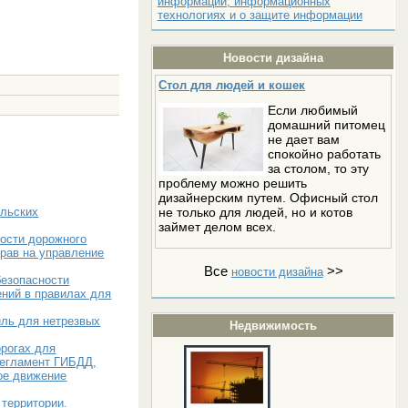
информации, информационных
технологиях и о защите информации
Новости дизайна
Стол для людей и кошек
Если любимый
домашний питомец
не дает вам
спокойно работать
за столом, то эту
проблему можно решить
дизайнерским путем. Офисный стол
не только для людей, но и котов
ельских
займет делом всех.
ности дорожного
рав на управление
Все
>>
новости дизайна
безопасности
ений в правилах для
иль для нетрезвых
Недвижимость
орогах для
регламент ГИБДД,
ое движение
территории.