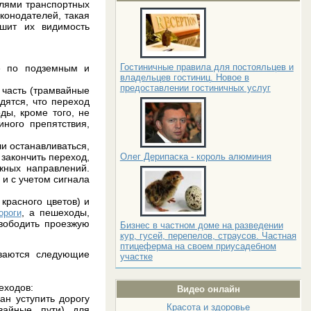
елями транспортных
онодателей, такая
чшит их видимость
:
Гостиничные правила для постояльцев и
е по подземным и
владельцев гостиниц. Новое в
предоставлении гостиничных услуг
 часть (трамвайные
дятся, что переход
ды, кроме того, не
ного препятствия,
и останавливаться,
закончить переход,
Олег Дерипаска - король алюминия
жных направлений.
и с учетом сигнала
красного цветов) и
, а пешеходы,
ороги
вободить проезжую
Бизнес в частном доме на разведении
кур, гусей, перепелов, страусов. Частная
птицеферма на своем приусадебном
иваются следующие
участке
еходов:
Видео онлайн
ан уступить дорогу
Красота и здоровье
вайные пути) для