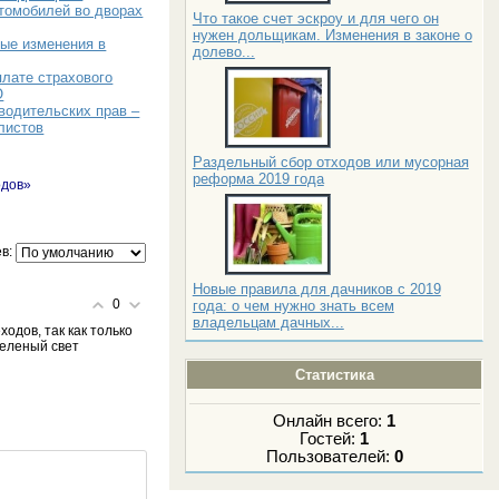
томобилей во дворах
Что такое счет эскроу и для чего он
нужен дольщикам. Изменения в законе о
мые изменения в
долево...
лате страхового
О
водительских прав –
листов
Раздельный сбор отходов или мусорная
реформа 2019 года
одов»
в:
Новые правила для дачников с 2019
0
года: о чем нужно знать всем
владельцам дачных...
одов, так как только
зеленый свет
Статистика
Онлайн всего:
1
Гостей:
1
Пользователей:
0