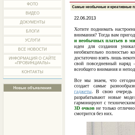
ФОТО
Самые необычные и креативные п
ВИДЕО
22.06.2013
ДОКУМЕНТЫ
Хотите поднимать настроен
БЛОГИ
внимания? Тогда вам приго
и необычных платьев в м
УСЛУГИ
идеи для создания уника
ВСЕ НОВОСТИ
необязательно полностью к
достаточно взять лишь некот
ИНФОРМАЦИЯ О САЙТЕ
«ПРОВИНЦИАЛЫ»
свой повседневный наряд 
всеобщего внимания и непод
КОНТАКТЫ
Все мы знаем, что сегодн
создает самые разнообра
Новые объявления
гаджеты
. В свою очередь 
разрабатывают новые моде
гармонируют с технически
3D очков
не только отлично
смотрится без них.